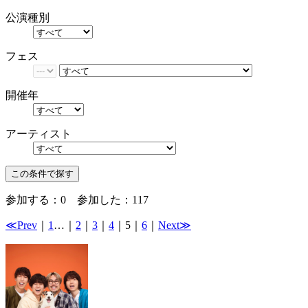
公演種別
フェス
開催年
アーティスト
参加する：
0
参加した：
117
≪Prev
｜
1
…｜
2
｜
3
｜
4
｜
5
｜
6
｜
Next≫