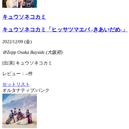
キュウソネコカミ
キュウソネコカミ「ヒッサツマエバ -きあいだめ-」
2022/12/09 (金)
＠Zepp Osaka Bayside (大阪府)
[出演] キュウソネコカミ
レビュー：--件
セットリスト
オルタナティブ/パンク