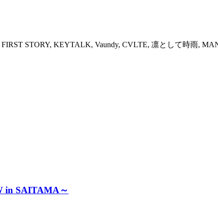
RST STORY, KEYTALK, Vaundy, CVLTE, 凛として時雨, MAN 
W in SAITAMA～