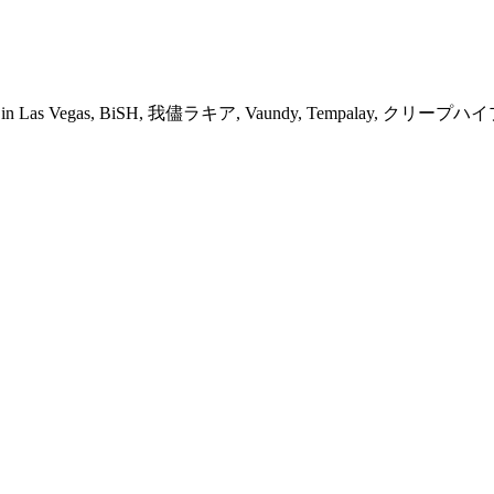
hing in Las Vegas, BiSH, 我儘ラキア, Vaundy, Tempalay, クリープハ