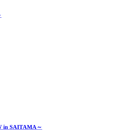
～
W in SAITAMA～