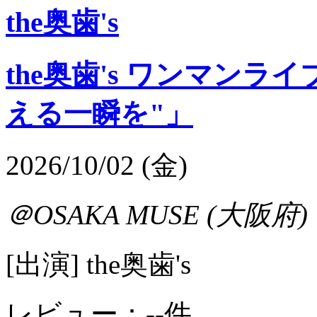
the奥歯's
the奥歯's ワンマンライ
える一瞬を"」
2026/10/02 (金)
＠OSAKA MUSE (大阪府)
[出演] the奥歯's
レビュー：--件