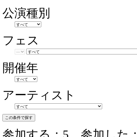
公演種別
フェス
開催年
アーティスト
参加する：
5
参加した