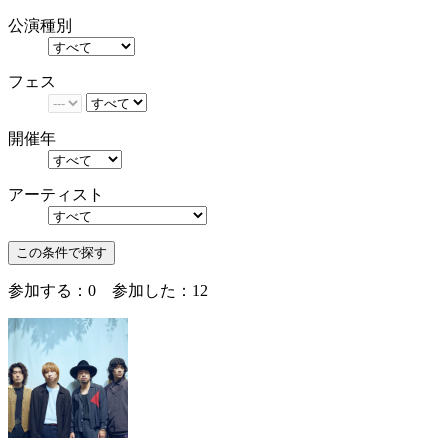
公演種別
フェス
開催年
アーティスト
参加する：
0
参加した：
12