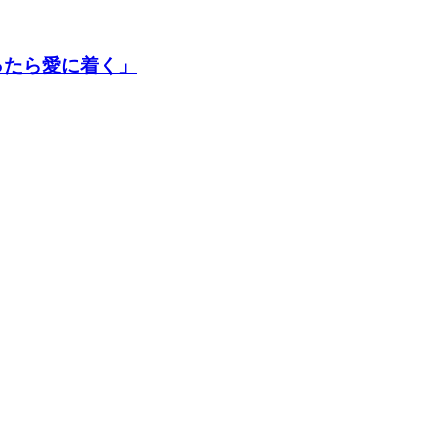
ったら愛に着く」