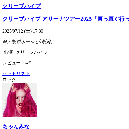
クリープハイプ
クリープハイプ アリーナツアー2025「真っ直ぐ行
2025/07/12 (土) 17:30
＠大阪城ホール (大阪府)
[出演] クリープハイプ
レビュー：--件
セットリスト
ロック
ちゃんみな