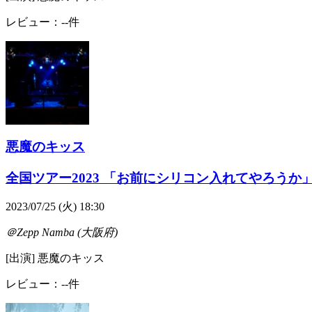
レビュー：--件
悪魔のキッス
全国ツアー2023 「お前にシリコン入れてやろうか
2023/07/25 (火) 18:30
＠Zepp Namba (大阪府)
[出演] 悪魔のキッス
レビュー：--件