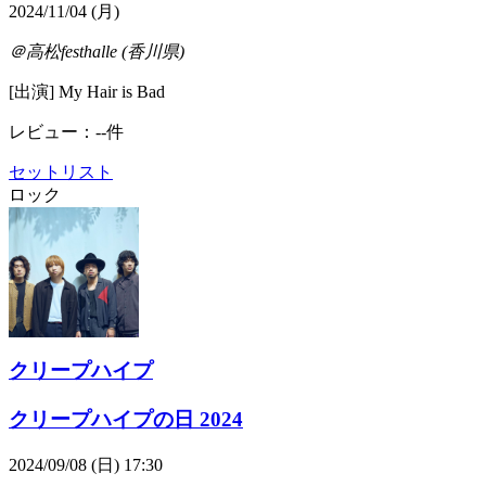
2024/11/04 (月)
＠高松festhalle (香川県)
[出演] My Hair is Bad
レビュー：--件
セットリスト
ロック
クリープハイプ
クリープハイプの日 2024
2024/09/08 (日) 17:30