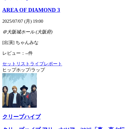
AREA OF DIAMOND 3
2025/07/07 (月) 19:00
＠大阪城ホール (大阪府)
[出演] ちゃんみな
レビュー：--件
セットリスト
ライブレポート
ヒップホップ/ラップ
クリープハイプ