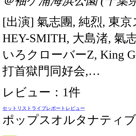
＠袖ケ浦海浜公園 (千葉県
[出演] 氣志團, 純烈,
HEY-SMITH, 大島渚,
いろクローバーZ, King Gnu
打首獄門同好会,…
レビュー：1件
セットリスト
ライブレポート
レビュー
ポップス
オルタナティブ