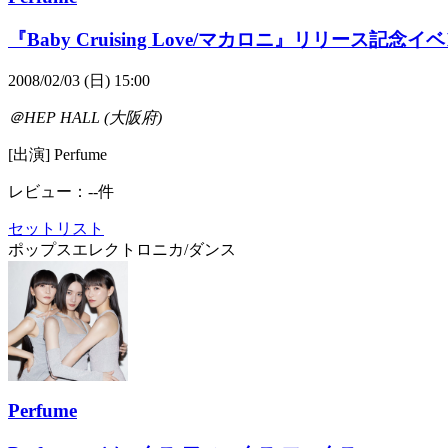
『Baby Cruising Love/マカロニ』リリース記念イ
2008/02/03 (日) 15:00
＠HEP HALL (大阪府)
[出演] Perfume
レビュー：--件
セットリスト
ポップス
エレクトロニカ/ダンス
Perfume