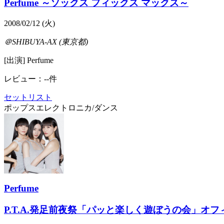
Perfume ～ソックス フィックス マックス～
2008/02/12 (火)
＠SHIBUYA-AX (東京都)
[出演] Perfume
レビュー：--件
セットリスト
ポップス
エレクトロニカ/ダンス
Perfume
P.T.A.発足前夜祭「パッと楽しく遊ぼうの会」オフ