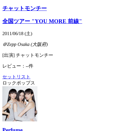
チャットモンチー
全国ツアー "YOU MORE 前線"
2011/06/18 (土)
＠Zepp Osaka (大阪府)
[出演] チャットモンチー
レビュー：--件
セットリスト
ロック
ポップス
Perfume