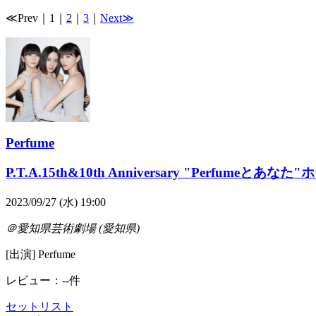
≪Prev
｜
1
｜
2
｜
3
｜
Next≫
Perfume
P.T.A.15th&10th Anniversary "Perfumeとあ
2023/09/27 (水) 19:00
＠愛知県芸術劇場 (愛知県)
[出演] Perfume
レビュー：--件
セットリスト