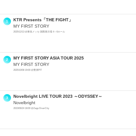
KTR Presents「THE FIGHT」
1
MY FIRST STORY
2025/12/13 @幕張メッセ 国際展示場 4～6ホール
MY FIRST STORY ASIA TOUR 2025
2
MY FIRST STORY
2025/10/08 19:00 @豊洲PIT
Novelbright LIVE TOUR 2023 ～ODYSSEY～
3
Novelbright
2023/06/24 18:00 @Zepp DiverCity