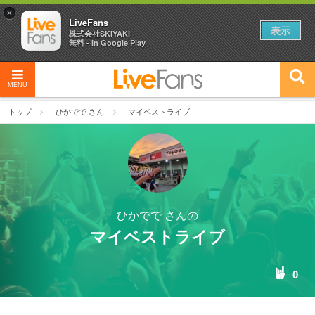
×
LiveFans
表示
株式会社SKIYAKI
無料 - In Google Play
MENU
トップ
ひかでで さん
マイベストライブ
ひかでで さんの
マイベストライブ
0