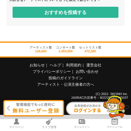
おすすめを投稿する
アーティスト数
コンサート数
セットリスト数
126,660
1,493,094
472,280
お知らせ
｜
ヘルプ
｜
利用規約
｜
運営会社
プライバシーポリシー
｜
お問い合わせ
投稿のガイドライン
アーティスト・公演主催者の方へ
(C) 2021- SKIYAKI Inc.
JASRAC許諾番号：9022255001Y45037
いいね！
マイページ
ライブ管理
タイムライン
スケジュール