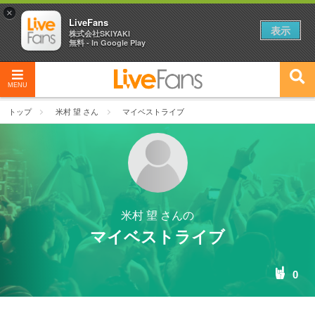
×
LiveFans
表示
株式会社SKIYAKI
無料 - In Google Play
MENU
トップ
米村 望 さん
マイベストライブ
米村 望 さんの
マイベストライブ
0