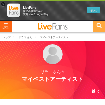
×
LiveFans
表示
株式会社SKIYAKI
無料 - In Google Play
MENU
トップ
リラコ さん
マイベストアーティスト
リラコ さんの
マイベストアーティスト
0