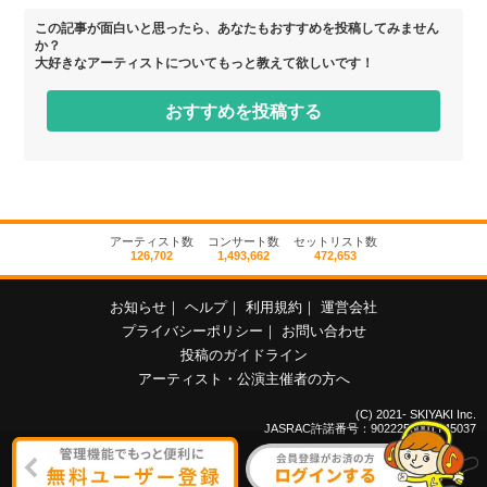
この記事が面白いと思ったら、あなたもおすすめを投稿してみません
か？
大好きなアーティストについてもっと教えて欲しいです！
おすすめを投稿する
アーティスト数
コンサート数
セットリスト数
126,702
1,493,662
472,653
お知らせ
｜
ヘルプ
｜
利用規約
｜
運営会社
プライバシーポリシー
｜
お問い合わせ
投稿のガイドライン
アーティスト・公演主催者の方へ
(C) 2021- SKIYAKI Inc.
JASRAC許諾番号：9022255001Y45037