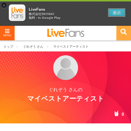
×
LiveFans
表示
株式会社SKIYAKI
無料 - In Google Play
MENU
トップ
ぐれぞう さん
マイベストアーティスト
ぐれぞう さんの
マイベストアーティスト
0