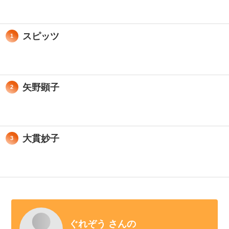
スピッツ
1
矢野顕子
2
大貫妙子
3
ぐれぞう さんの