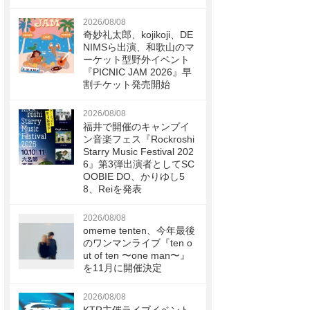
2026/08/08
奇妙礼太郎、kojikoji、DE
NIMSら出演、和歌山のマ
ーケット型野外イベント
『PICNIC JAM 2026』早
割チケット発売開始
2026/08/08
福井で開催のキャンプイ
ン音楽フェス『Rockroshi
Starry Music Festival 202
6』第3弾出演者としてSC
OOBIE DO、かりゆし5
8、Reiを発表
2026/08/08
omeme tenten、今年最後
のワンマンライブ『ten o
ut of ten 〜one man〜』
を11月に開催決定
2026/08/08