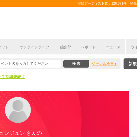
登録アーティスト数：126,671件 登録コ
ケット
オンラインライブ
編集部
レポート
ニュース
ラ
新規
ジャンル検索
ここから！
上半期編発表！
ここから！
上半期編発表！
ュンジュン さんの