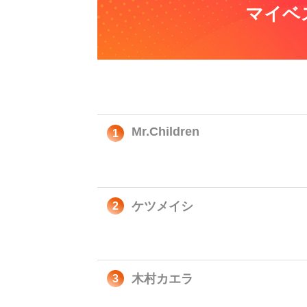
マイベ
Mr.Children
1
ケツメイシ
2
木村カエラ
3