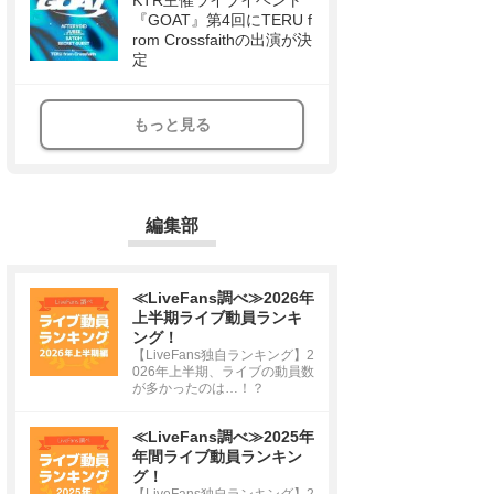
KTR主催ライブイベント
『GOAT』第4回にTERU f
rom Crossfaithの出演が決
定
もっと見る
編集部
≪LiveFans調べ≫2026年
上半期ライブ動員ランキ
ング！
【LiveFans独自ランキング】2
026年上半期、ライブの動員数
が多かったのは…！？
≪LiveFans調べ≫2025年
年間ライブ動員ランキン
グ！
【LiveFans独自ランキング】2