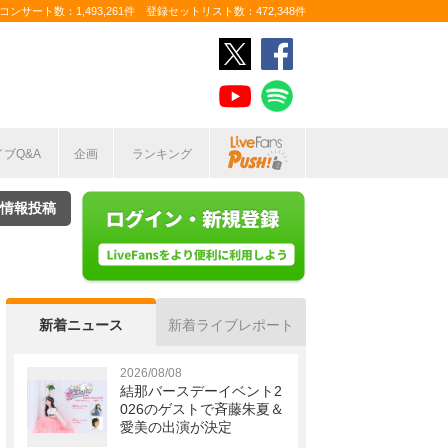
ンサート数：1,493,261件 登録セットリスト数：472,348件
イブQ&A
企画
ランキング
情報投稿
新着ニュース
新着ライブレポート
2026/08/08
結那バースデーイベント2
026のゲストで斉藤朱夏＆
愛美の出演が決定