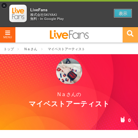
×
LiveFans
表示
株式会社SKIYAKI
無料 - In Google Play
MENU
トップ
N a さん
マイベストアーティスト
N a さんの
マイベストアーティスト
0