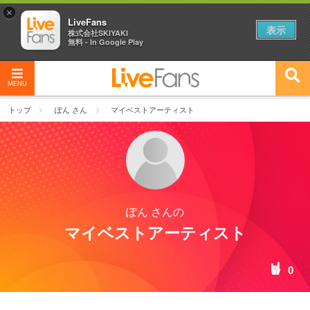
×
LiveFans
表示
株式会社SKIYAKI
無料 - In Google Play
MENU
トップ
ぽん さん
マイベストアーティスト
ぽん さんの
マイベストアーティスト
0