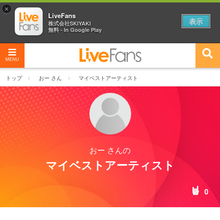
×
LiveFans
表示
株式会社SKIYAKI
無料 - In Google Play
MENU
トップ
おー さん
マイベストアーティスト
おー さんの
マイベストアーティスト
0