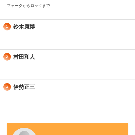
フォークからロックまで
鈴木康博
1
村田和人
2
伊勢正三
3