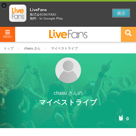
×
LiveFans
表示
株式会社SKIYAKI
無料 - In Google Play
MENU
トップ
chasu さん
マイベストライブ
chasu さんの
マイベストライブ
0