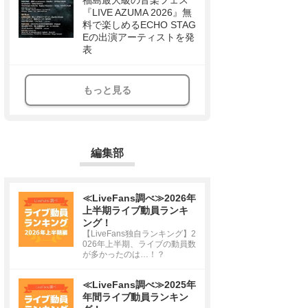
福島最大級の音楽フェス
『LIVE AZUMA 2026』無
料で楽しめるECHO STAG
Eの出演アーティストを発
表
もっと見る
編集部
≪LiveFans調べ≫2026年
上半期ライブ動員ランキ
ング！
【LiveFans独自ランキング】2
026年上半期、ライブの動員数
が多かったのは…！？
≪LiveFans調べ≫2025年
年間ライブ動員ランキン