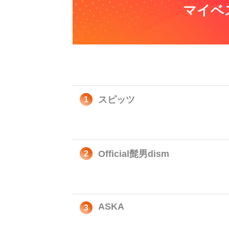
マイベ
スピッツ
1
Official髭男dism
2
ASKA
3