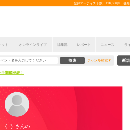
登録アーティスト数：126,666件 登録コ
ケット
オンラインライブ
編集部
レポート
ニュース
ラ
新規
ジャンル検索
ここから！
上半期編発表！
ここから！
上半期編発表！
くう さんの