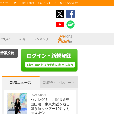
ンサート数：1,493,178件 登録セットリスト数：472,330件
イブQ&A
企画
ランキング
情報投稿
新着ニュース
新着ライブレポート
2026/08/07
ハナレグミ、北関東＆中
国山陰、東京大阪を巡る
弾き語りツアー10月より
開催決定