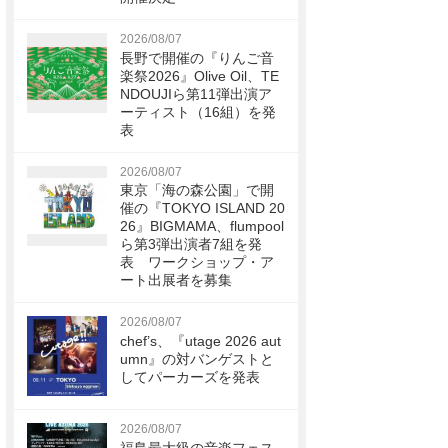
2026/08/07
長野で開催の『りんご音
楽祭2026』Olive Oil、TE
NDOUJIら第11弾出演ア
ーティスト（16組）を発
表
2026/08/07
東京「海の森公園」で開
催の『TOKYO ISLAND 20
26』BIGMAMA、flumpool
ら第3弾出演者7組を発
表 ワークショップ・ア
ート出展者を募集
2026/08/07
chef’s、『utage 2026 aut
umn』の対バンゲストと
してパーカーズを発表
2026/08/07