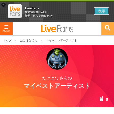
×
LiveFans
表示
株式会社SKIYAKI
無料 - In Google Play
MENU
トップ
たけはな さん
マイベストアーティスト
たけはな さんの
マイベストアーティスト
0