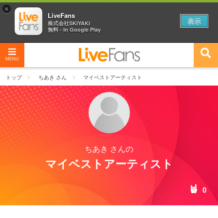
×
LiveFans
表示
株式会社SKIYAKI
無料 - In Google Play
MENU
トップ
ちあき さん
マイベストアーティスト
ちあき さんの
マイベストアーティスト
0