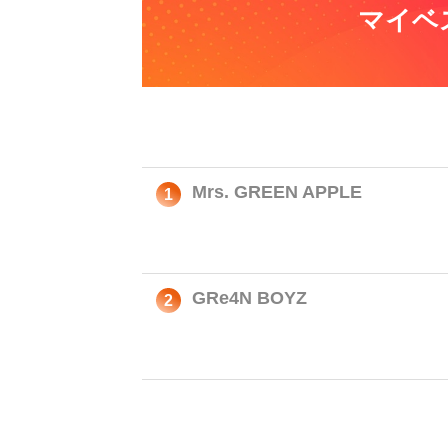
マイベ
Mrs. GREEN APPLE
1
GRe4N BOYZ
2