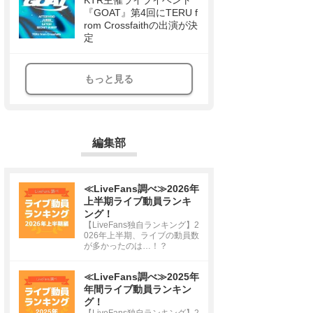
KTR主催ライブイベント
『GOAT』第4回にTERU f
rom Crossfaithの出演が決
定
もっと見る
編集部
≪LiveFans調べ≫2026年
上半期ライブ動員ランキ
ング！
【LiveFans独自ランキング】2
026年上半期、ライブの動員数
が多かったのは…！？
≪LiveFans調べ≫2025年
年間ライブ動員ランキン
グ！
【LiveFans独自ランキング】2