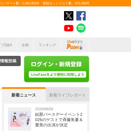
ンサート数：1,493,451件 登録セットリスト数：472,488件
イブQ&A
企画
ランキング
情報投稿
新着ニュース
新着ライブレポート
2026/08/08
結那バースデーイベント2
026のゲストで斉藤朱夏＆
愛美の出演が決定