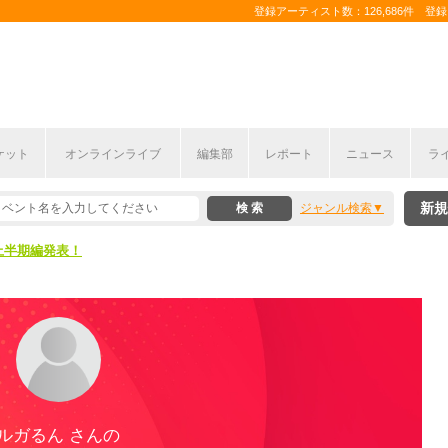
登録アーティスト数：126,686件 登録コ
ケット
オンラインライブ
編集部
レポート
ニュース
ラ
新規
ジャンル検索
ここから！
上半期編発表！
ここから！
上半期編発表！
ルガるん さんの