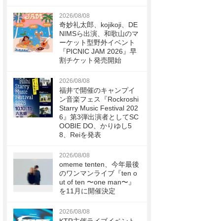
2026/08/08
奇妙礼太郎、kojikoji、DE
NIMSら出演、和歌山のマ
ーケット型野外イベント
『PICNIC JAM 2026』早
割チケット発売開始
2026/08/08
福井で開催のキャンプイ
ン音楽フェス『Rockroshi
Starry Music Festival 202
6』第3弾出演者としてSC
OOBIE DO、かりゆし5
8、Reiを発表
2026/08/08
omeme tenten、今年最後
のワンマンライブ『ten o
ut of ten 〜one man〜』
を11月に開催決定
2026/08/08