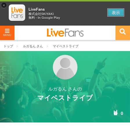
×
LiveFans
表示
株式会社SKIYAKI
無料 - In Google Play
MENU
トップ
ルガるん さん
マイベストライブ
ルガるん さんの
マイベストライブ
0