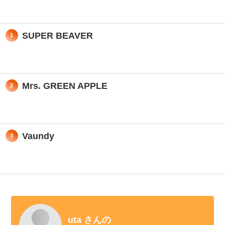
SUPER BEAVER
1
Mrs. GREEN APPLE
2
Vaundy
3
uta さんの