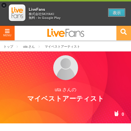
×
LiveFans
表示
株式会社SKIYAKI
無料 - In Google Play
MENU
トップ
uta さん
マイベストアーティスト
uta さんの
マイベストアーティスト
0