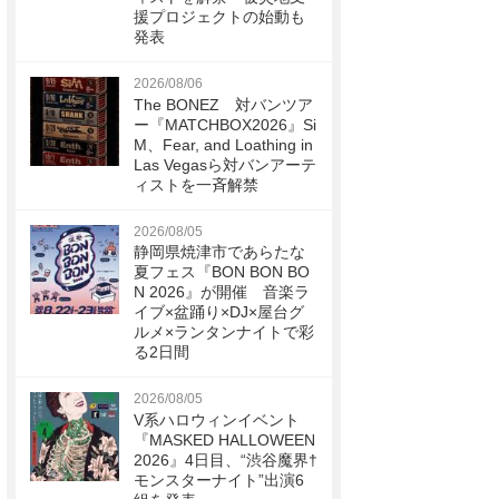
援プロジェクトの始動も
発表
2026/08/06
The BONEZ 対バンツア
ー『MATCHBOX2026』Si
M、Fear, and Loathing in
Las Vegasら対バンアーテ
ィストを一斉解禁
2026/08/05
静岡県焼津市であらたな
夏フェス『BON BON BO
N 2026』が開催 音楽ラ
イブ×盆踊り×DJ×屋台グ
ルメ×ランタンナイトで彩
る2日間
2026/08/05
V系ハロウィンイベント
『MASKED HALLOWEEN
2026』4日目、“渋谷魔界†
モンスターナイト”出演6