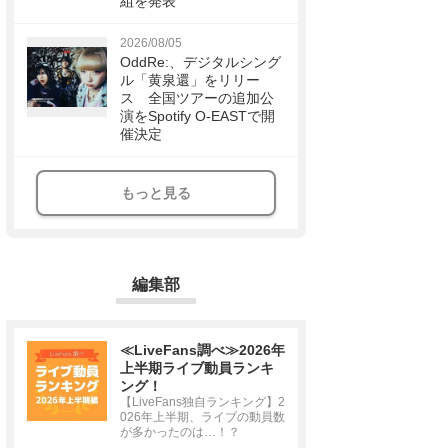
組を発表
2026/08/05
OddRe:、デジタルシング
ル「黄泉還」をリリー
ス 全国ツアーの追加公
演をSpotify O-EASTで開
催決定
もっと見る
編集部
≪LiveFans調べ≫2026年
上半期ライブ動員ランキ
ング！
【LiveFans独自ランキング】2
026年上半期、ライブの動員数
が多かったのは…！？