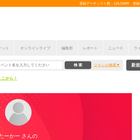
登録アーティスト数：126,599件 登録コ
ケット
オンラインライブ
編集部
レポート
ニュース
ラ
ここから！
新規
ジャンル検索
上半期編発表！
ここから！
上半期編発表！
たーかー さんの