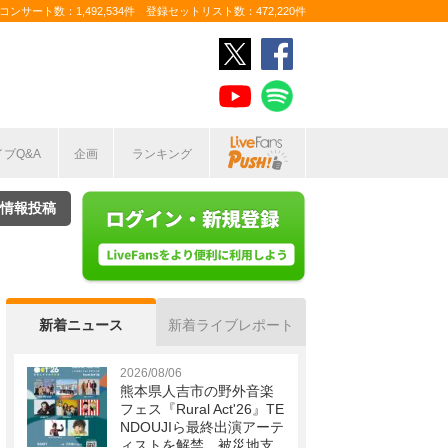
ンサート数：1,492,534件 登録セットリスト数：472,220件
イブQ&A
企画
ランキング
情報投稿
新着ニュース
新着ライブレポート
2026/08/06
熊本県人吉市の野外音楽
フェス『Rural Act'26』TE
NDOUJIら最終出演アーテ
ィストを解禁 被災地支