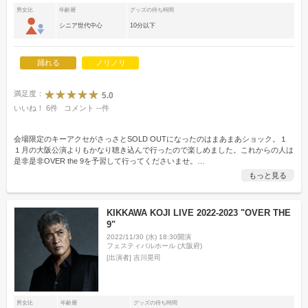
男女比
年齢層
グッズの待ち時間
シニア世代中心
10分以下
踊れる
ノリノリ
満足度：
5.0
いいね！
6
件
コメント
--
件
会場限定のキーアクセがさっさとSOLD OUTになったのはまあまあショック。１
１月の大阪公演よりもかなり聴き込んで行ったので楽しめました。これからの人は
是非是非OVER the 9を予習して行ってくださいませ。
…
もっと見る
KIKKAWA KOJI LIVE 2022-2023 "OVER THE
9"
2022/11/30 (水) 18:30開演
フェスティバルホール (大阪府)
[出演者]
吉川晃司
男女比
年齢層
グッズの待ち時間