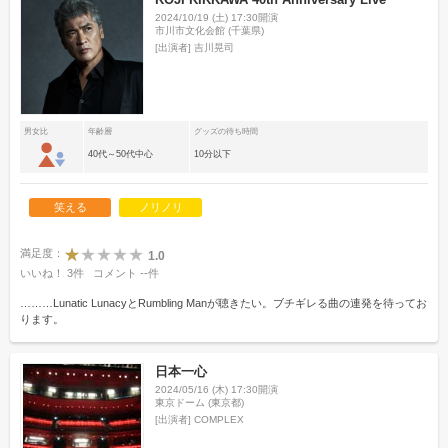
2024/10/19 (土) 17:30開演
市川市文化会館 (千葉県)
[出演者]
吉川晃司
男女比
年齢層
グッズの待ち時間
40代～50代中心
10分以下
笑える
ノリノリ
満足度：
1.0
いいね！
3
件
コメント
--
件
………Lunatic LunacyとRumbling Manが聴きたい。ブチギレる曲の連発を待ってお
ります。
日本一心
2024/05/16 (木) 17:30開演
東京ドーム (東京都)
[出演者]
COMPLEX