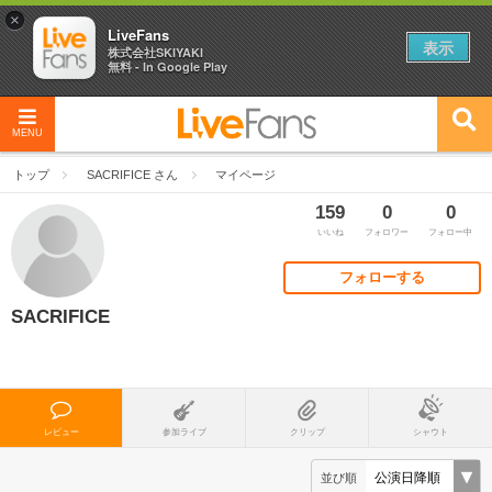
×
LiveFans
表示
株式会社SKIYAKI
無料 - In Google Play
MENU
トップ
SACRIFICE さん
マイページ
159
0
0
いいね
フォロワー
フォロー中
フォローする
SACRIFICE
レビュー
参加ライブ
クリップ
シャウト
並び順