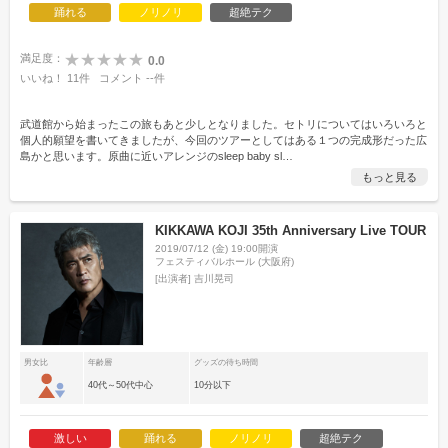
踊れる
ノリノリ
超絶テク
満足度：
0.0
いいね！
11
件
コメント
--
件
武道館から始まったこの旅もあと少しとなりました。セトリについてはいろいろと
個人的願望を書いてきましたが、今回のツアーとしてはある１つの完成形だった広
島かと思います。原曲に近いアレンジのsleep baby sl
…
もっと見る
KIKKAWA KOJI 35th Anniversary Live TOUR
2019/07/12 (金) 19:00開演
フェスティバルホール (大阪府)
[出演者]
吉川晃司
男女比
年齢層
グッズの待ち時間
40代～50代中心
10分以下
激しい
踊れる
ノリノリ
超絶テク