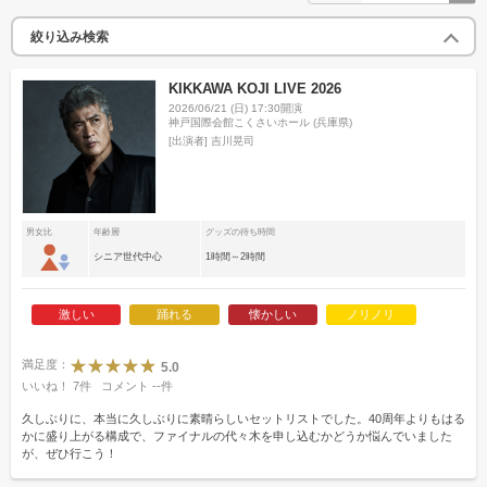
絞り込み検索
KIKKAWA KOJI LIVE 2026
2026/06/21 (日) 17:30開演
神戸国際会館こくさいホール (兵庫県)
[出演者]
吉川晃司
男女比
年齢層
グッズの待ち時間
シニア世代中心
1時間～2時間
激しい
踊れる
懐かしい
ノリノリ
満足度：
5.0
いいね！
7
件
コメント
--
件
久しぶりに、本当に久しぶりに素晴らしいセットリストでした。40周年よりもはる
かに盛り上がる構成で、ファイナルの代々木を申し込むかどうか悩んでいました
が、ぜひ行こう！