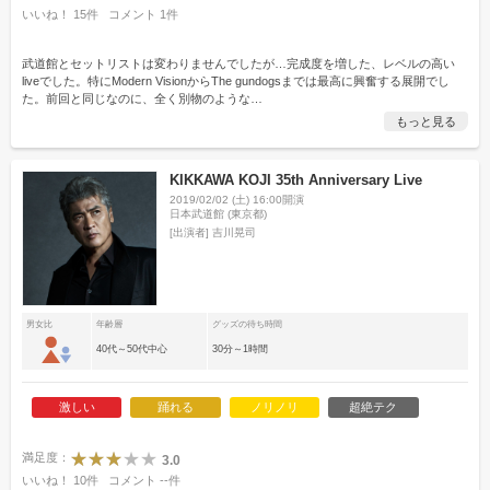
いいね！
15
件
コメント
1
件
武道館とセットリストは変わりませんでしたが…完成度を増した、レベルの高い
liveでした。特にModern VisionからThe gundogsまでは最高に興奮する展開でし
た。前回と同じなのに、全く別物のような
…
もっと見る
KIKKAWA KOJI 35th Anniversary Live
2019/02/02 (土) 16:00開演
日本武道館 (東京都)
[出演者]
吉川晃司
男女比
年齢層
グッズの待ち時間
40代～50代中心
30分～1時間
激しい
踊れる
ノリノリ
超絶テク
満足度：
3.0
いいね！
10
件
コメント
--
件