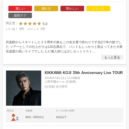
激しい
踊れる
懐かしい
ノリノリ
超絶テク
満足度：
5.0
いいね！
9
件
コメント
1
件
武道館からスタートした３５周年の旅もこの名古屋で終わりです合計7本の旅でし
た ツアーとしての仕上がりは120点満点で、バンドもしっかりと固まってきた大変
完成度の高いライブでした ️ただ個人的には少しセットリスト
…
もっと見る
KIKKAWA KOJI 35th Anniversary Live TOUR
2019/07/20 (土) 17:00開演
上野学園ホール (広島県)
[出演者]
吉川晃司
男女比
年齢層
グッズの待ち時間
40代～50代中心
10分以下