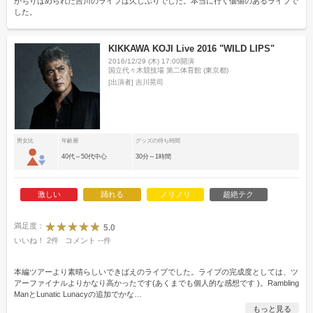
がちりばめられた吉川のライブは久しぶりでした。本当に行く価値のあるライブで
した。
KIKKAWA KOJI Live 2016 "WILD LIPS"
2016/12/29 (木) 17:00開演
国立代々木競技場 第二体育館 (東京都)
[出演者]
吉川晃司
男女比
年齢層
グッズの待ち時間
40代～50代中心
30分～1時間
激しい
踊れる
ノリノリ
超絶テク
満足度：
5.0
いいね！
2
件
コメント
--
件
本編ツアーより素晴らしいできばえのライブでした。ライブの完成度としては、ツ
アーファイナルよりかなり高かったです(あくまでも個人的な感想です )。Rambling
ManとLunatic Lunacyの追加でかな
…
もっと見る