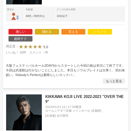
男女比
年齢層
グッズの待ち時間
40代～50代中心
10分以下
激しい
踊れる
笑える
ノリノリ
超絶テク
満足度：
5.0
いいね！
18
件
コメント
--
件
大阪フェスティバルホール2DAYSからスタートした今回の旅は本日にて終了です。
今回は武道館は行かないことにしました。本日もソウルブレイドは分厚く、切れ味
鋭い。Nobody’s Perfectは素晴らしいロックバ
…
もっと見る
KIKKAWA KOJI LIVE 2022-2023 "OVER THE
9"
2023/01/21 (土) 17:30開演
ロームシアター京都 メインホール (京都府)
[出演者]
吉川晃司