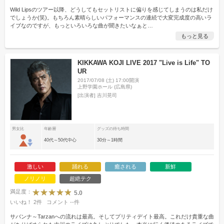
Wild Lipsのツアー以降、どうしてもセットリストに偏りを感じてしまうのは私だけ
でしょうか(笑)。もちろん素晴らしいパフォーマンスの連続で大変完成度の高いラ
イブなのですが、もっといろいろな曲が聞きたいなぁと
…
もっと見る
KIKKAWA KOJI LIVE 2017 "Live is Life" TO
UR
2017/07/08 (土) 17:00開演
上野学園ホール (広島県)
[出演者]
吉川晃司
男女比
年齢層
グッズの待ち時間
40代～50代中心
30分～1時間
激しい
踊れる
癒される
新鮮
ノリノリ
超絶テク
満足度：
5.0
いいね！
2
件
コメント
--
件
サバンナ～Tarzanへの流れは最高。そしてプリティデイト最高。これだけ貴重な曲