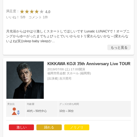
満足度：
4.0
いいね！
5
件
コメント
1
件
月光浴からはやはり激しくスタートしてほしいです Lunatic LUNACYで！オープニ
ングからゆーがったまでちょびっとでいいからセトリ変わらないかな～(変わらな
いよね(笑))sleep baby sleepか
…
もっと見る
KIKKAWA KOJI 35th Anniversary Live TOUR
2019/07/06 (土) 17:00開演
福岡市民会館 大ホール (福岡県)
[出演者]
吉川晃司
男女比
年齢層
グッズの待ち時間
40代～50代中心
10分～30分
激しい
踊れる
ノリノリ