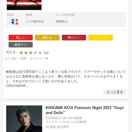
男女比
年齢層
グッズの待ち時間
シニア世代中心
2時間以上
激しい
踊れる
懐かしい
ノリノリ
超絶テク
満足度：
3.0
いいね！
13
件
コメント
--
件
解散後は吉川晃司派でここまで来ている私ですので、ツアーでやってる曲について
はそんなに新鮮味を感じないけど、横に布袋がいて、ギターバトルをヤりまくる
と、それはそれでけっこう熱いものがありました。
CROCKWOR
…
もっと見る
KIKKAWA KOJI Premium Night 2023 "Guys
and Dolls"
2023/08/17 (木) 18:30開演
フェスティバルホール (大阪府)
[出演者]
吉川晃司