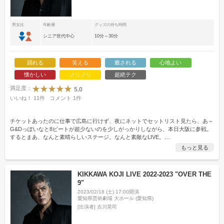
男女比
年齢層
グッズの待ち時間
シニア世代中心
10分～30分
踊れる
笑える
癒される
心地よい
懐かしい
ノリノリ
超絶テク
満足度：
5.0
いいね！
11
件
コメント
1
件
チケットあったのに仕事で広島に行けず、夜にネットでセットリスト見たら、あ～
G&Dっぽいなと8ビートが超少ないのを少しがっかりしながら、本日大阪に参戦。
するとまあ、なんと素晴らしいステージ。なんと素敵なLIVE。
…
もっと見る
KIKKAWA KOJI LIVE 2022-2023 "OVER THE
9"
2023/02/18 (土) 17:00開演
愛知県芸術劇場 大ホール (愛知県)
[出演者]
吉川晃司