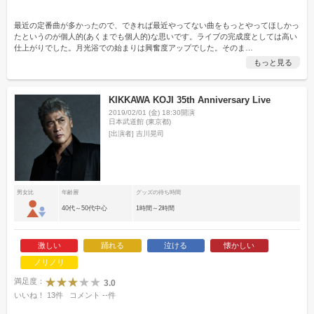
最近の定番曲が多かったので、できれば最近やってない曲をもっとやってほしかっ
たというのが個人的(あくまでも個人的)な思いです。ライブの完成度としては高い
仕上がりでした。月光浴での始まりは興奮度アップでした。そのま
…
もっと見る
KIKKAWA KOJI 35th Anniversary Live
2019/02/01 (金) 18:30開演
日本武道館 (東京都)
[出演者]
吉川晃司
男女比
年齢層
グッズの待ち時間
40代～50代中心
1時間～2時間
激しい
踊れる
泣ける
懐かしい
ノリノリ
満足度：
3.0
いいね！
13
件
コメント
--
件