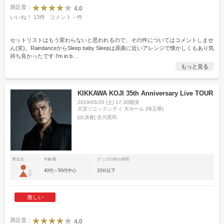
満足度：
4.0
いいね！
13
件
コメント
--
件
セットリストはもう変わらないと思われるので、その件についてはコメントしませ
ん(笑)。RaindanceからSleep baby Sleepは原曲に近いアレンジで懐かしくもあり気
持ち良かったです I'm in b
…
もっと見る
KIKKAWA KOJI 35th Anniversary Live TOUR
2019/05/25 (土) 17:30開演
大宮ソニックシティ 大ホール (埼玉県)
[出演者]
吉川晃司
男女比
年齢層
グッズの待ち時間
40代～50代中心
10分以下
激しい
満足度：
4.0