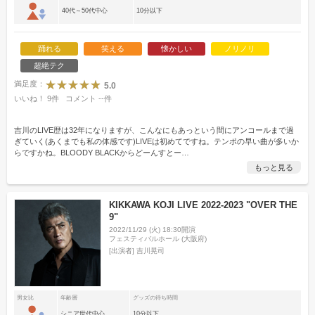
40代～50代中心
10分以下
踊れる
笑える
懐かしい
ノリノリ
超絶テク
満足度：
5.0
いいね！
9
件
コメント
--
件
吉川のLIVE歴は32年になりますが、こんなにもあっという間にアンコールまで過
ぎていく(あくまでも私の体感です)LIVEは初めてですね。テンポの早い曲が多いか
らですかね。BLOODY BLACKからどーんすとー
…
もっと見る
KIKKAWA KOJI LIVE 2022-2023 "OVER THE
9"
2022/11/29 (火) 18:30開演
フェスティバルホール (大阪府)
[出演者]
吉川晃司
男女比
年齢層
グッズの待ち時間
シニア世代中心
10分以下