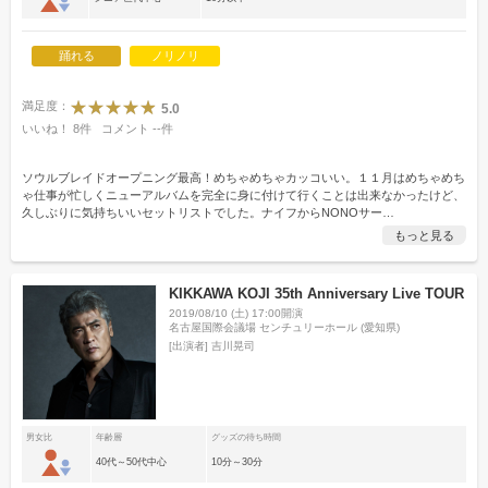
踊れる
ノリノリ
満足度：
5.0
いいね！
8
件
コメント
--
件
ソウルブレイドオープニング最高！めちゃめちゃカッコいい。１１月はめちゃめち
ゃ仕事が忙しくニューアルバムを完全に身に付けて行くことは出来なかったけど、
久しぶりに気持ちいいセットリストでした。ナイフからNONOサー
…
もっと見る
KIKKAWA KOJI 35th Anniversary Live TOUR
2019/08/10 (土) 17:00開演
名古屋国際会議場 センチュリーホール (愛知県)
[出演者]
吉川晃司
男女比
年齢層
グッズの待ち時間
40代～50代中心
10分～30分