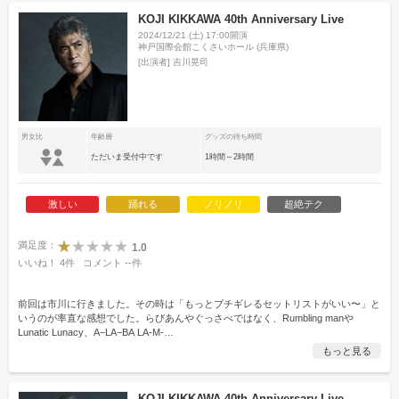
KOJI KIKKAWA 40th Anniversary Live
2024/12/21 (土) 17:00開演
神戸国際会館こくさいホール (兵庫県)
[出演者]
吉川晃司
男女比
年齢層
グッズの待ち時間
ただいま受付中です
1時間～2時間
激しい
踊れる
ノリノリ
超絶テク
満足度：
1.0
いいね！
4
件
コメント
--
件
前回は市川に行きました。その時は「もっとブチギレるセットリストがいい〜」と
いうのが率直な感想でした。らびあんやぐっさべではなく、Rumbling manや
Lunatic Lunacy、A−LA−BA LA‐M-
…
もっと見る
KOJI KIKKAWA 40th Anniversary Live