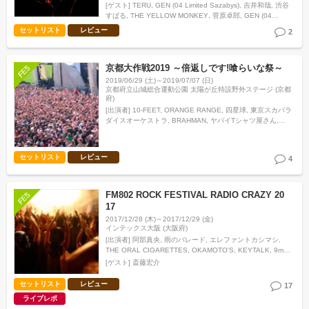
GOING UNDER GROUND, Saucy Dog, サカナクション,…
[ゲスト]
TERU
GEN (04 Limited Sazabys)
吉井和哉
渋谷
すばる
THE YELLOW MONKEY
菅原卓郎
GEN (04
Limited Sazabys)
Jose & Shun
セットリスト
レビュー
2
京都大作戦2019 ～倍返しです!喰らいな祭～
2019/06/29 (土)～2019/07/07 (日)
京都府立山城総合運動公園 太陽が丘特設野外ステージ (京都
府)
[出演者]
10-FEET, ORANGE RANGE, 四星球, 東京スカパラ
ダイスオーケストラ, BRAHMAN, ヤバイTシャツ屋さん,
ROTTENGRAFFTY, ENTH, G-FREAK FACTORY, SHIMA…
セットリスト
レビュー
4
FM802 ROCK FESTIVAL RADIO CRAZY 20
17
2017/12/28 (木)～2017/12/29 (金)
インテックス大阪 (大阪府)
[出演者]
阿部真央, 雨のパレード, エレファントカシマシ,
THE ORAL CIGARETTES, OKAMOTO'S, KEYTALK, 9mm
Parabellum Bullet, SHISHAMO, go!go!van…
[ゲスト]
斎藤宏介
セットリスト
レビュー
17
ライブレポ