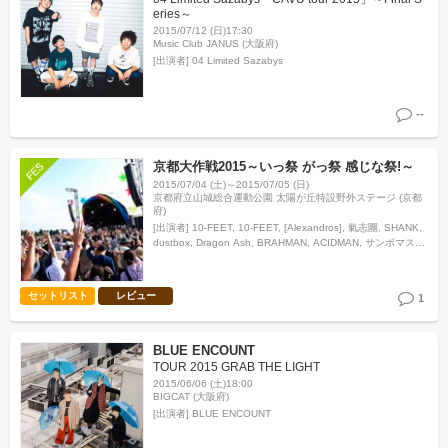
eries～
2015/07/12 (日)17:30
Music Club JANUS (大阪府)
[出演者]
04 Limited Sazabys
--
京都大作戦2015～いっ祭 がっ祭 感じな祭!～
2015/07/04 (土)～2015/07/05 (日)
京都府立山城総合運動公園 太陽が丘特設野外ステージ (京都
府)
[出演者]
10-FEET, 10-FEET, [Alexandros], 氣志團, SHANK,
dustbox, Dragon Ash, BRAHMAN, ACIDMAN, サンボマスタ
ー, The BONEZ, SUNSET…
セットリスト
レビュー
1
BLUE ENCOUNT
TOUR 2015 GRAB THE LIGHT
2015/06/06 (土)18:00
BIGCAT (大阪府)
[出演者]
BLUE ENCOUNT