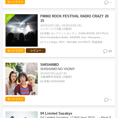
セットリスト
--
FM802 ROCK FESTIVAL RADIO CRAZY 20
15
2015/12/27 (日)～2015/12/28 (月)
インテックス大阪 (大阪府)
[出演者]
エレファントカシマシ, KANA-BOON, KEYTALK,
9mm Parabellum Bullet, KEMURI, Ken Yokoyama,
go!go!vanillas, サンフジンズ, シンリズム, c…
[ゲスト]
Salyu
ROY
TAKUMA (10-FEET)
菅波栄純
セットリスト
レビュー
13
SHISHAMO
SHISHAMO NO YAON!!!
2015/07/25 (土)17:30
大阪城野外音楽堂 (大阪府)
[出演者]
SHISHAMO
セットリスト
--
04 Limited Sazabys
04 Limited Sazabys「CAVU tour 2015」～Final S