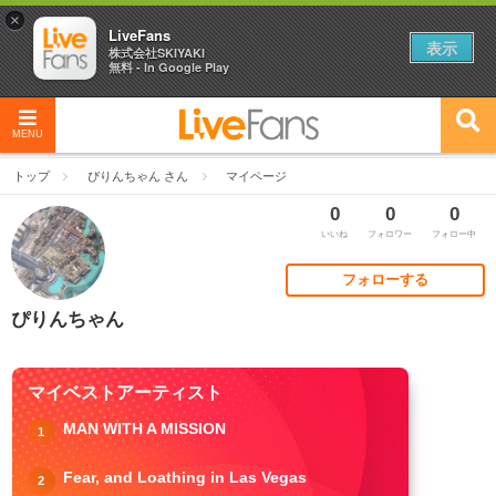
×
LiveFans
表示
株式会社SKIYAKI
無料 - In Google Play
MENU
トップ
ぴりんちゃん さん
マイページ
0
0
0
いいね
フォロワー
フォロー中
フォローする
ぴりんちゃん
マイベストアーティスト
MAN WITH A MISSION
1
Fear, and Loathing in Las Vegas
2