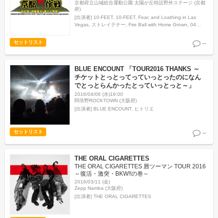
京都府立山城総合運動公園 太陽が丘特設野外ステージ (京都
府)
[出演者]
10-FEET, 10-FEET, Fear, and Loathing in Las
Vegas, ストレイテナー, Fire Ball with Home Grown, 04
Limited Sazabys, MO…
セットリスト
--
BLUE ENCOUNT 「TOUR2016 THANKS ～
チケットとっとってっていっとったのになん
でとっとらんかったとっていっとっと～」
2016/04/06 (水)19:00
阿倍野ROCKTOWN (大阪府)
[出演者]
BLUE ENCOUNT, ヒトリエ
セットリスト
--
THE ORAL CIGARETTES
THE ORAL CIGARETTES 唇ツーマン TOUR 2016
～復活・激突・BKW!!の巻～
2016/03/11 (金)
Zepp Namba (大阪府)
[出演者]
THE ORAL CIGARETTES