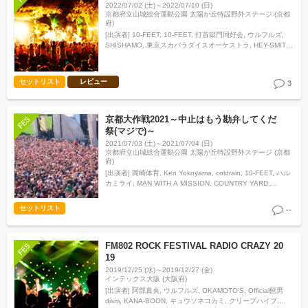
2022/07/02 (土)～2022/07/10 (日)
京都府立山城総合運動公園 太陽が丘特設野外ステージ (京都
府)
[出演者]
10-FEET, 10-FEET, 打首獄門同好会, ウルフルズ,
SHISHAMO, 東京スカパラダイスオーケストラ, HEY-SMITH,
ROTTENGRAFFTY, Unblock, Suspended 4th…
セットリスト
レビュー
3
京都大作戦2021～中止はもう勘弁してくだ
祭(マジで)～
2021/07/03 (土)～2021/07/04 (日)
京都府立山城総合運動公園 太陽が丘特設野外ステージ (京都
府)
[出演者]
岡崎体育, Ken Yokoyama, coldrain, 10-FEET, ハル
カミライ, MAN WITH A MISSION, COUNTRY YARD,
climbgrow, SCAFULL KING, TOT…
セットリスト
--
FM802 ROCK FESTIVAL RADIO CRAZY 20
19
2019/12/25 (水)～2019/12/27 (金)
インテックス大阪 (大阪府)
[出演者]
阿部真央, ウルフルズ, OKAMOTO'S, Official髭男
dism, KANA-BOON, キュウソネコカミ, クリープハイプ,