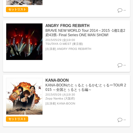
セットリスト
--
ANGRY FROG REBIRTH
BRAVE NEW WORLD Tour 2014～2015 -1都1道2
府43県- Final Series ONE MAN SHOW!
2015/05/29 (金)19:00
TSUTAYA O-WEST (東京都)
[出演者]
ANGRY FROG REBIRTH
--
KANA-BOON
KANA-BOONのとぅるとぅるかむとぅるーTOUR 2
015 ～全国とぅるとぅる編～
2015/05/26 (火)19:30
Zepp Namba (大阪府)
[出演者]
KANA-BOON
セットリスト
--