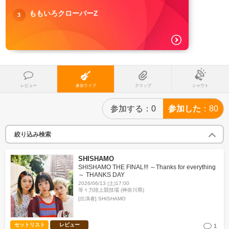
ももいろクローバーZ
3
レビュー
参加ライブ
クリップ
シャウト
参加する
0
参加した
80
絞り込み検索
SHISHAMO
SHISHAMO THE FINAL!!! ～Thanks for everything
～ THANKS DAY
2026/06/13 (土)17:00
等々力陸上競技場 (神奈川県)
[出演者]
SHISHAMO
セットリスト
レビュー
1