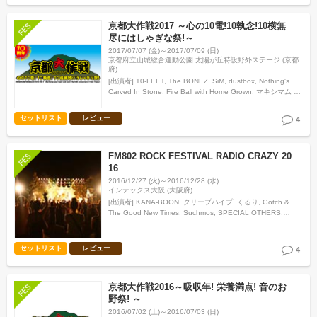
京都大作戦2017 ～心の10電!10執念!10横無
尽にはしゃぎな祭!～
2017/07/07 (金)～2017/07/09 (日)
京都府立山城総合運動公園 太陽が丘特設野外ステージ (京都
府)
[出演者]
10-FEET, The BONEZ, SiM, dustbox, Nothing's
Carved In Stone, Fire Ball with Home Grown, マキシマム ザ
ホルモン, ROTTENG…
セットリスト
レビュー
4
FM802 ROCK FESTIVAL RADIO CRAZY 20
16
2016/12/27 (火)～2016/12/28 (水)
インテックス大阪 (大阪府)
[出演者]
KANA-BOON, クリープハイプ, くるり, Gotch &
The Good New Times, Suchmos, SPECIAL OTHERS,
SCANDAL, ストレイテナー, sumika, 10-FE…
セットリスト
レビュー
4
京都大作戦2016～吸収年! 栄養満点! 音のお
野祭! ～
2016/07/02 (土)～2016/07/03 (日)