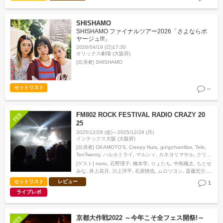
SHISHAMO
SHISHAMO ファイナルツアー2026「さよならボ
ヤージュ!!!」
2026/04/19 (日)17:30
オリックス劇場 (大阪府)
[出演者]
SHISHAMO
セットリスト
--
FM802 ROCK FESTIVAL RADIO CRAZY 20
25
2025/12/26 (金)～2025/12/29 (月)
インテックス大阪 (大阪府)
[出演者]
OKAMOTO'S, Creepy Nuts, go!go!vanillas, Tele,
TenTwenty, ハルカミライ, マルシィ, カネヨリマサル, クリー
プハイプ, THE BAWDIES, sumika,…
[ゲスト]
moto
石野理子
橋本学
りょたち
中島颯太
ちとせ
みな
井上花月
川上洋平
石原慎也
ムロツヨシ
斎藤宏介
花井悠希
三原健司
斎藤宏介
佐々木亮介
尾崎世界観
小出
セットリスト
レビュー
1
祐介
成田ハネダ
鈴木浩之
林直大
露崎義邦
涼音
藤井怜
ライブレポ
央
Take
田邊駿一
KEIGO
KOHSHI
和田唱
ROY
GLIM
SPANKY
オカモトショウ
オカモトコウキ
アイナ・ジ・エ
ンド
TAKUMA
三浦透子
山中さわお
田淵智也
山村隆太
斎藤宏介
ビッケブランカ
Maika
中島颯太
甫木元空
京都大作戦2022 ～今年こそ全フェス開祭!～