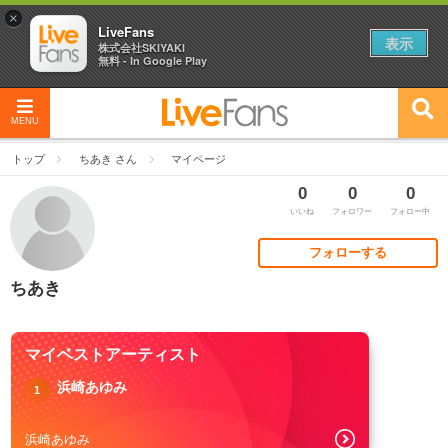
×
LiveFans
表示
株式会社SKIYAKI
無料 - In Google Play
MENU
トップ
ちあき さん
マイページ
0
0
0
いいね
フォロワー
フォロー中
フォローする
ちあき
マイベストアーティスト
浜崎あゆみ
1
浜崎あゆみ