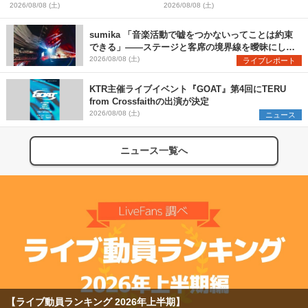
Festival 2026』第3弾出演者とし
one man〜』を11月に開催決定
2026/08/08 (土)
2026/08/08 (土)
てSCOOBIE DO、かりゆし58、
Reiを発表
sumika 「音楽活動で嘘をつかないってことは約束
できる」――ステージと客席の境界線を曖昧にし
た、ツアーファイナル武道館公演レポート
2026/08/08 (土)
ライブレポート
KTR主催ライブイベント『GOAT』第4回にTERU
from Crossfaithの出演が決定
2026/08/08 (土)
ニュース
ニュース一覧へ
【ライブ動員ランキング 2026年上半期】