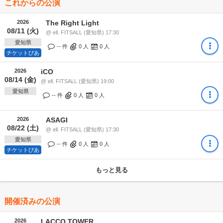
これからの公演
2026
The Right Light
08/11 (火)
@ ell. FITSALL (愛知県) 17:30
愛知県
-- 件
0
人
0
人
チケットぴあ
2026
iCO
08/14 (金)
@ ell. FITSALL (愛知県) 19:00
愛知県
-- 件
0
人
0
人
2026
ASAGI
08/22 (土)
@ ell. FITSALL (愛知県) 17:30
愛知県
-- 件
0
人
0
人
チケットぴあ
もっと見る
開催済みの公演
2026
LACCO TOWER