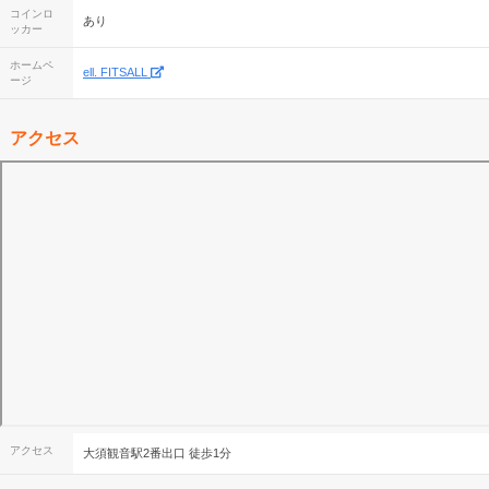
コインロ
あり
ッカー
ホームペ
ell. FITSALL
ージ
アクセス
アクセス
大須観音駅2番出口 徒歩1分