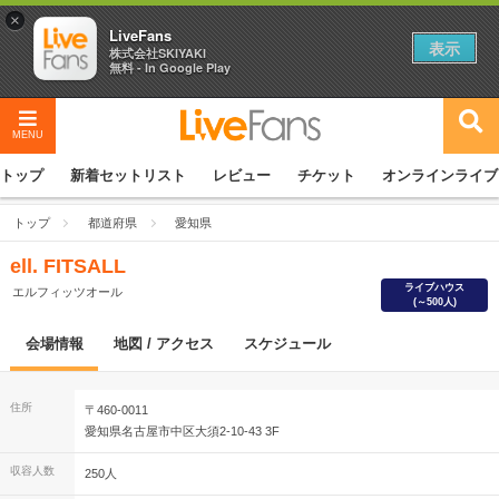
×
LiveFans
表示
株式会社SKIYAKI
無料 - In Google Play
MENU
トップ
新着セットリスト
レビュー
チケット
オンラインライブ
トップ
都道府県
愛知県
ell. FITSALL
ライブハウス
エルフィッツオール
(～500人)
会場情報
地図 / アクセス
スケジュール
住所
〒460-0011
愛知県名古屋市中区大須2-10-43 3F
収容人数
250人