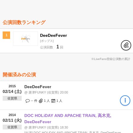
公演回数ランキング
DeeDeeFever
1
ポップス
1
公演回数
回
※LiveFans登録公演数の累計
開催済みの公演
2015
DeeDeeFever
02/14 (土)
@ 唐津FUNKY (佐賀県) 20:00
佐賀県
-- 件
1
人
1
人
2014
DOC HOLiDAY AND APACHE TRAiN, 高木克,
02/11 (火)
DeeDeeFever
佐賀県
@ 唐津FUNKY (佐賀県) 18:30
[出演] DOC HOLiDAY AND APACHE TRAiN, 高木克, DeeDeeFever