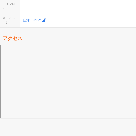
コインロ
-
ッカー
ホームペ
唐津FUNKY
ージ
アクセス