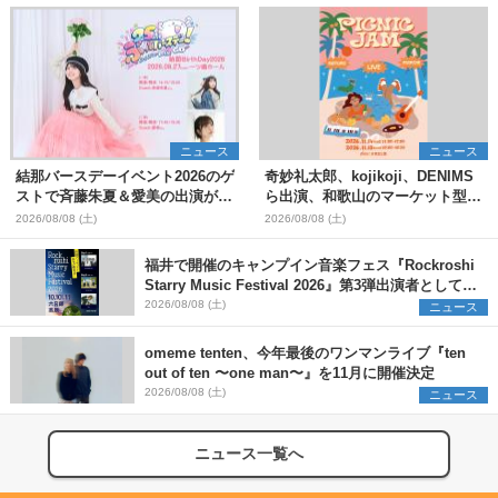
ニュース
ニュース
結那バースデーイベント2026のゲ
奇妙礼太郎、kojikoji、DENIMS
ストで斉藤朱夏＆愛美の出演が決
ら出演、和歌山のマーケット型野
定
外イベント『PICNIC JAM
2026/08/08 (土)
2026/08/08 (土)
2026』早割チケット発売開始
福井で開催のキャンプイン音楽フェス『Rockroshi
Starry Music Festival 2026』第3弾出演者として
SCOOBIE DO、かりゆし58、Reiを発表
2026/08/08 (土)
ニュース
omeme tenten、今年最後のワンマンライブ『ten
out of ten 〜one man〜』を11月に開催決定
2026/08/08 (土)
ニュース
ニュース一覧へ