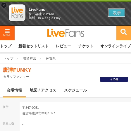
×
LiveFans
表示
株式会社SKIYAKI
無料 - In Google Play
MENU
トップ
新着セットリスト
レビュー
チケット
オンラインライブ
トップ
都道府県
佐賀県
唐津FUNKY
カラツファンキー
その他
会場情報
地図 / アクセス
スケジュール
住所
〒847-0051
佐賀県唐津市中町1827
収容人数
-