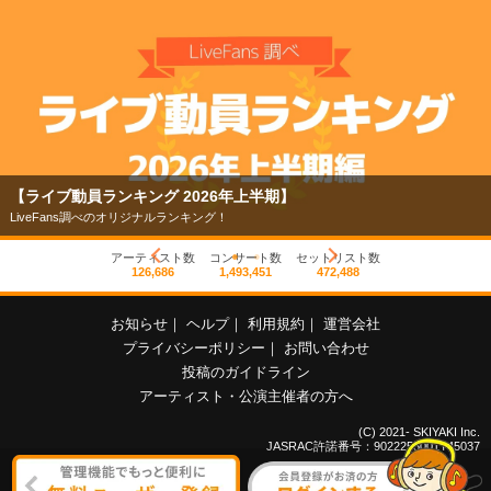
【ライブ動員ランキング 2026年上半期】
LiveFans調べのオリジナルランキング！
アーティスト数
コンサート数
セットリスト数
126,686
1,493,451
472,488
お知らせ
｜
ヘルプ
｜
利用規約
｜
運営会社
プライバシーポリシー
｜
お問い合わせ
投稿のガイドライン
アーティスト・公演主催者の方へ
(C) 2021- SKIYAKI Inc.
JASRAC許諾番号：9022255001Y45037