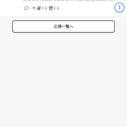
-- 件
1
人
1
人
公演一覧へ