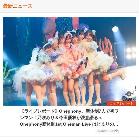
最新ニュース
ライブレポート
【ライブレポート】Onephony、新体制7人で初ワ
ンマン！乃咲みり＆今田優衣が決意語る＜
Onephony新体制1st Oneman Live はじまりの夏
＞
2026/08/08 (土)