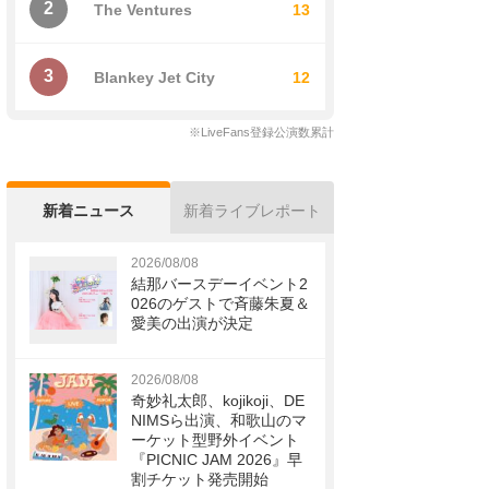
2
The Ventures
13
3
Blankey Jet City
12
※LiveFans登録公演数累計
新着ニュース
新着ライブレポート
2026/08/08
結那バースデーイベント2
026のゲストで斉藤朱夏＆
愛美の出演が決定
2026/08/08
奇妙礼太郎、kojikoji、DE
NIMSら出演、和歌山のマ
ーケット型野外イベント
『PICNIC JAM 2026』早
割チケット発売開始