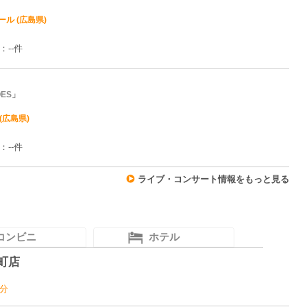
ル (広島県)
：--件
HOES」
(広島県)
：--件
ライブ・コンサート情報をもっと見る
コンビニ
ホテル
町店
6分