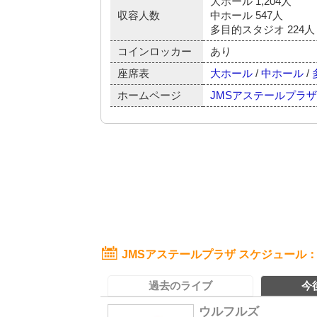
大ホール 1,204人
収容人数
中ホール 547人
多目的スタジオ 224人
コインロッカー
あり
座席表
大ホール
/
中ホール
/
ホームページ
JMSアステールプラザ
JMSアステールプラザ スケジュール
過去のライブ
今
ウルフルズ