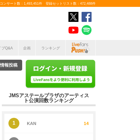
ンサート数：1,493,451件 登録セットリスト数：472,488件
イブQ&A
企画
ランキング
情報投稿
JMSアステールプラザのアーティス
ト公演回数ランキング
1
KAN
14