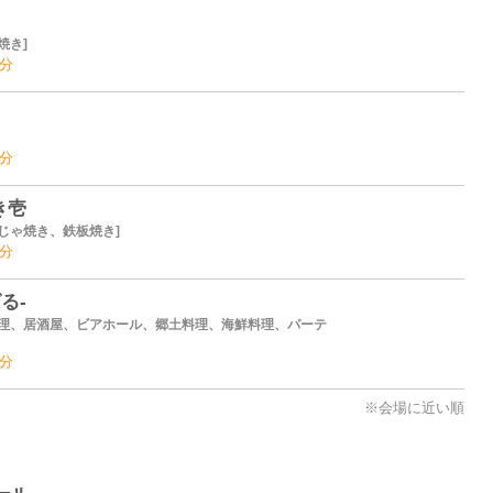
焼き
6分
6分
き壱
じゃ焼き、鉄板焼き
6分
る‐
理、居酒屋、ビアホール、郷土料理、海鮮料理、パーテ
9分
※会場に近い順