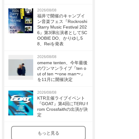
2026/08/08
福井で開催のキャンプイ
ン音楽フェス『Rockroshi
Starry Music Festival 202
6』第3弾出演者としてSC
OOBIE DO、かりゆし5
8、Reiを発表
2026/08/08
omeme tenten、今年最後
のワンマンライブ『ten o
ut of ten 〜one man〜』
を11月に開催決定
2026/08/08
KTR主催ライブイベント
『GOAT』第4回にTERU f
rom Crossfaithの出演が決
定
もっと見る