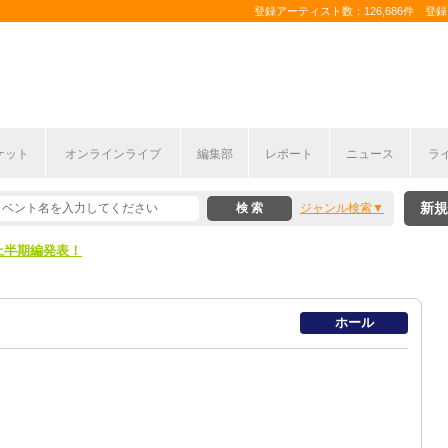
登録アーティスト数：126,686件 登録コ
ケット
オンラインライブ
編集部
レポート
ニュース
ラ
新規
ジャンル検索
ここから！
上半期編発表！
ここから！
ホール
上半期編発表！