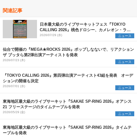
関連記事
日本最大級のライブサーキットフェス『TOKYO
CALLING 2026』桃色ドロシー、カメレオン・ライ
ム・ウーピーパイら第六弾出演アーティスト（64
2026/07/29 (水)
ニュース
組）を発表
仙台で開催の『MEGA★ROCKS 2026』ポップしなないで、リアクション
ザ ブッタら第2弾出演アーティストを発表
2026/07/23 (木)
ニュース
『TOKYO CALLING 2026』第四弾出演アーティスト43組を発表 オーデ
ションの開催も決定
2026/07/01 (水)
ニュース
東海地区最大級のライブサーキット『SAKAE SP-RING 2026』オアシス
21 フリーステージのタイムテーブルを発表
2026/05/29 (金)
ニュース
東海地区最大級のライブサーキット『SAKAE SP-RING 2026』タイムテ
ーブルを発表