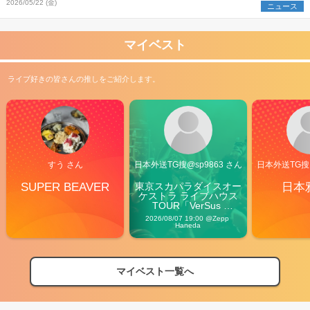
2026/05/22 (金)
ニュース
マイベスト
ライブ好きの皆さんの推しをご紹介します。
すう さん
日本外送TG搜@sp9863 さん
日本外送TG搜@
SUPER BEAVER
東京スカパラダイスオー
日本
ケストラ ライブハウス
TOUR「VerSus 
Carnival」
2026/08/07 19:00 @Zepp 
Haneda
マイベスト一覧へ