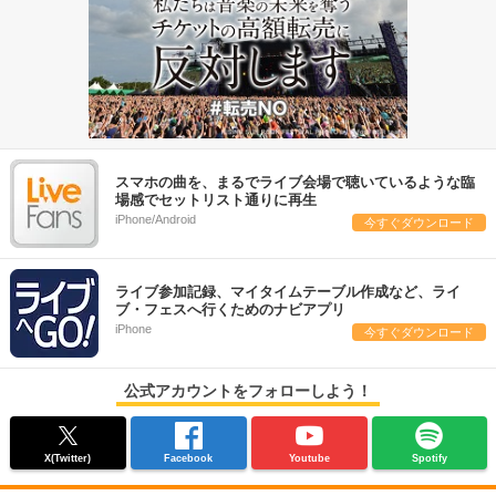
スマホの曲を、まるでライブ会場で聴いているような臨
場感でセットリスト通りに再生
iPhone/Android
今すぐダウンロード
ライブ参加記録、マイタイムテーブル作成など、ライ
ブ・フェスへ行くためのナビアプリ
iPhone
今すぐダウンロード
公式アカウントをフォローしよう！
X(Twitter)
Facebook
Youtube
Spotify