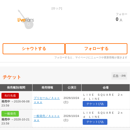
ロック
フォロー
0
人
シャウトする
フォローする
フォローすると、マイページにニュースや更新情報が届きます
チケット
広告・PR
発売種別/期間
発売情報
公演日
会場
ＬＩＶＥ ＳＱＵＡＲＥ ２ｎ
先行先着
プリセール／Ａｏｎ
2026/10/24
ｄ ＬＩＮＥ
発売中
～2026-06-08
ｏｗａ
(土)
チケットぴあ
23:59
ＬＩＶＥ ＳＱＵＡＲＥ ２ｎ
一般発売
一般発売／Ａｏｎｏ
2026/10/24
ｄ ＬＩＮＥ
発売中
～2026-10-21
ｗａ
(土)
チケットぴあ
23:59