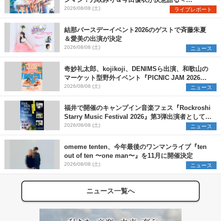
Onephony新体制1st Oneman Live はじまりの夏
2026/08/08 (土)
ライブレポート
＞
結那バースデーイベント2026のゲストで斉藤朱夏
＆愛美の出演が決定
2026/08/08 (土)
ニュース
奇妙礼太郎、kojikoji、DENIMSら出演、和歌山の
マーケット型野外イベント『PICNIC JAM 2026』
早割チケット発売開始
2026/08/08 (土)
ニュース
福井で開催のキャンプイン音楽フェス『Rockroshi
Starry Music Festival 2026』第3弾出演者として
SCOOBIE DO、かりゆし58、Reiを発表
2026/08/08 (土)
ニュース
omeme tenten、今年最後のワンマンライブ『ten
out of ten 〜one man〜』を11月に開催決定
2026/08/08 (土)
ニュース
ニュース一覧へ