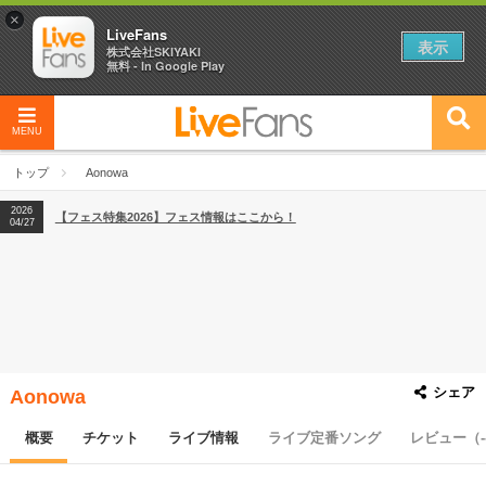
×
LiveFans
表示
株式会社SKIYAKI
無料 - In Google Play
MENU
2026
【フェス特集2026】フェス情報はここから！
04/27
トップ
Aonowa
2026
【ライブ動員ランキング】2026年上半期編発表！
07/28
2026
【フェス特集2026】フェス情報はここから！
04/27
2026
【ライブ動員ランキング】2026年上半期編発表！
07/28
シェア
Aonowa
概要
チケット
ライブ情報
ライブ定番ソング
レビュー（-