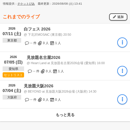
情報提供：
チケットぴあ
最終更新：2026/08/08 (土) 13:41
これまでのライブ
追加
2026
白フェス 2026
07/11 (土)
@ 下北沢MOSAiC (東京都) 20:50
東京都
-- 件
0
人
1
人
2026
見放題名古屋2026
07/05 (日)
@ Heart Land at 見放題名古屋2026会場 (愛知県) 16:00
愛知県
-- 件
0
人
1
人
セットリスト
2026
見放題大阪2026
07/04 (土)
@ BEYOND at 見放題大阪2026会場 (大阪府) 14:30
大阪府
-- 件
0
人
0
人
もっと見る