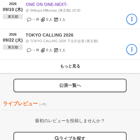
2026
ONE ON ONE-NEXT-
09/10 (木)
@ Shibuya Milkyway (東京都) 18:30
東京都
-- 件
0
人
1
人
2026
TOKYO CALLING 2026
09/22 (火)
@ TOKYO CALLING 2026 下北沢会場 (東京都)
東京都
-- 件
0
人
1
人
もっと見る
公演一覧へ
ライブレビュー
(--件)
最初のレビューを投稿しませんか？
ライブを探す