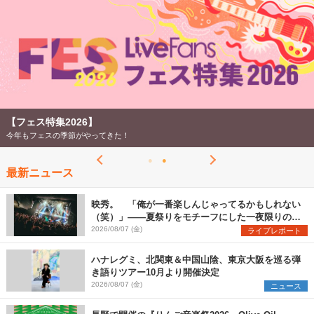
【フェス特集2026】
今年もフェスの季節がやってきた！
最新ニュース
映秀。 「俺が一番楽しんじゃってるかもしれない
（笑）」――夏祭りをモチーフにした一夜限りのス
ペシャルライブ『色祭』レポート
2026/08/07 (金)
ライブレポート
ハナレグミ、北関東＆中国山陰、東京大阪を巡る弾
き語りツアー10月より開催決定
2026/08/07 (金)
ニュース