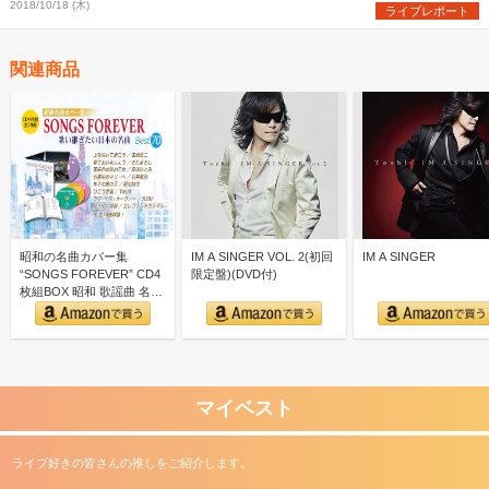
未ら豪華アーティストが共演！
2018/10/18 (木)
ライブレポート
関連商品
昭和の名曲カバー集
IM A SINGER VOL. 2(初回
IM A SINGER
“SONGS FOREVER” CD4
限定盤)(DVD付)
枚組BOX 昭和 歌謡曲 名曲
カバー集｜…
マイベスト
ライブ好きの皆さんの推しをご紹介します。