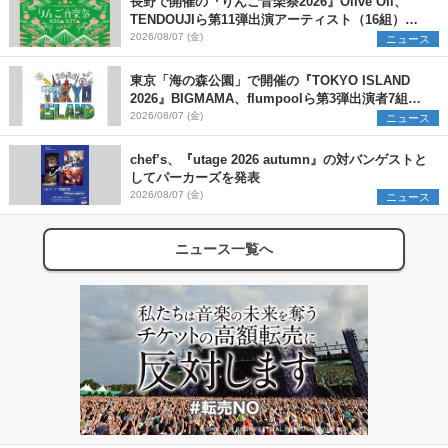
長野で開催の『りんご音楽祭2026』Olive Oil、
TENDOUJIら第11弾出演アーティスト（16組）を
発表
2026/08/07 (金)
ニュース
東京「海の森公園」で開催の『TOKYO ISLAND
2026』BIGMAMA、flumpoolら第3弾出演者7組を
発表 ワークショップ・アート出展者を募集
2026/08/07 (金)
ニュース
chef’s、『utage 2026 autumn』の対バンゲストと
してパーカーズを発表
2026/08/07 (金)
ニュース
ニュース一覧へ