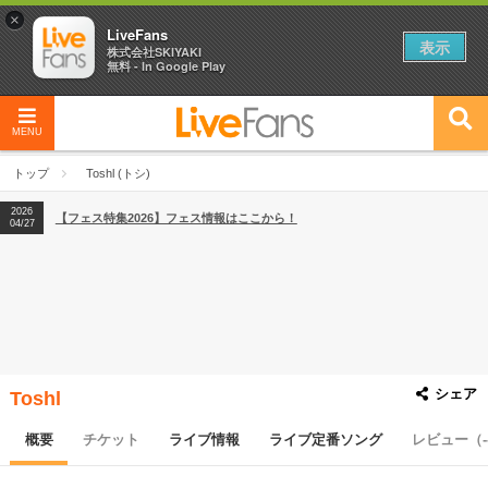
×
LiveFans
表示
株式会社SKIYAKI
無料 - In Google Play
MENU
2026
【フェス特集2026】フェス情報はここから！
04/27
トップ
Toshl (トシ)
2026
【ライブ動員ランキング】2026年上半期編発表！
07/28
2026
【フェス特集2026】フェス情報はここから！
04/27
2026
【ライブ動員ランキング】2026年上半期編発表！
07/28
シェア
Toshl
概要
チケット
ライブ情報
ライブ定番ソング
レビュー（-