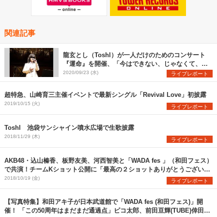
関連記事
龍玄とし（Toshl）が一人だけのためのコンサート
『運命』を開催、「今はできない、じゃなくて、今
しかできない、今だからこそやってみたいこと」
2020/09/23 (水)
ライブレポート
超特急、山崎育三主催イベントで最新シングル「Revival Love」初披露
2019/10/15 (火)
ライブレポート
Toshl 池袋サンシャイン噴水広場で生歌披露
2018/11/29 (木)
ライブレポート
AKB48・込山榛香、板野友美、河西智美と「WADA fes 」（和田フェス）
で共演！チームKショット公開に「最高の２ショットありがとうございま
す！」と歓喜の声！！
2018/10/19 (金)
ライブレポート
【写真特集】和田アキ子が日本武道館で「WADA fes (和田フェス)」開
催！ 「この50周年はまだまだ通過点」ピコ太郎、前田亘輝(TUBE)倖田來