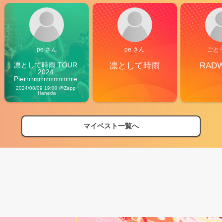
pe さん
pe さん
ごと
凛として時雨 TOUR 
凛として時雨
RAD
2024 
Pierrrrrrrrrrrrrrrrrrrre 
Vibes
2024/08/09 19:00 @Zepp 
Haneda
マイベスト一覧へ