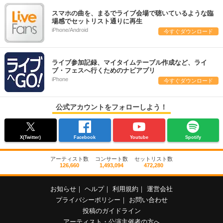
スマホの曲を、まるでライブ会場で聴いているような臨
場感でセットリスト通りに再生
iPhone/Android
今すぐダウンロード
ライブ参加記録、マイタイムテーブル作成など、ライ
ブ・フェスへ行くためのナビアプリ
iPhone
今すぐダウンロード
公式アカウントをフォローしよう！
X(Twitter)
Facebook
Youtube
Spotify
アーティスト数
コンサート数
セットリスト数
126,660
1,493,094
472,280
お知らせ
｜
ヘルプ
｜
利用規約
｜
運営会社
プライバシーポリシー
｜
お問い合わせ
投稿のガイドライン
アーティスト・公演主催者の方へ