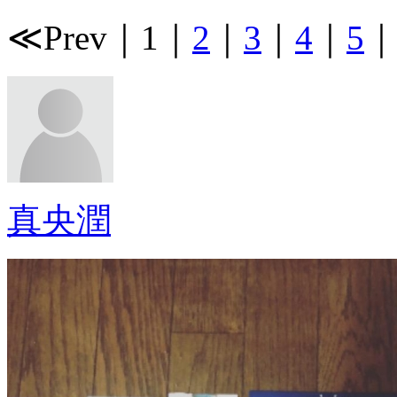
≪Prev
｜
1
｜
2
｜
3
｜
4
｜
5
真央潤