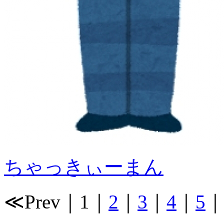
ちゃっきぃーまん
≪Prev
｜
1
｜
2
｜
3
｜
4
｜
5