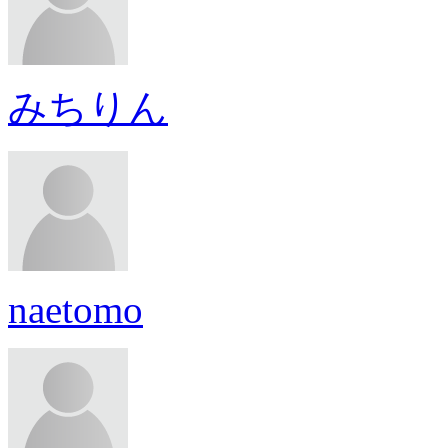
みちりん
naetomo