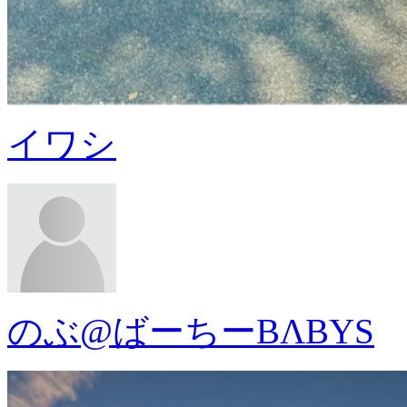
イワシ
のぶ@ばーちーBΛBYS