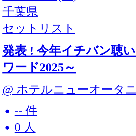
千葉県
セットリスト
発表 ! 今年イチバン
ワード2025～
@ ホテルニューオータニ幕張
-- 件
0
人