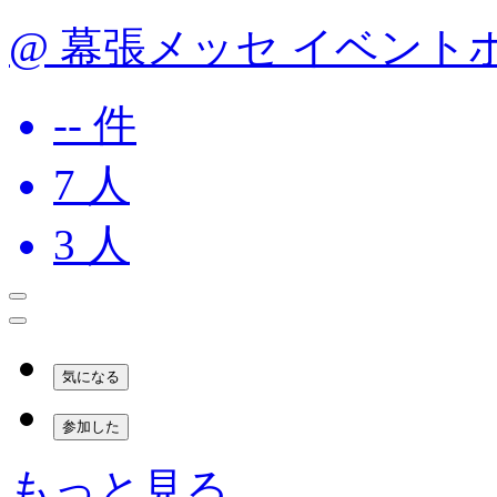
@ 幕張メッセ イベントホール
-- 件
7
人
3
人
気になる
参加した
もっと見る