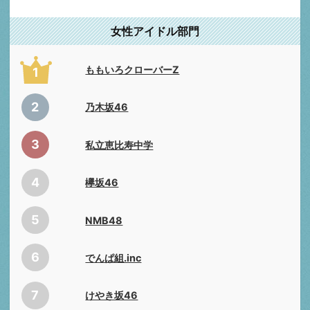
女性アイドル部門
ももいろクローバーZ
1
2
乃木坂46
3
私立恵比寿中学
4
欅坂46
5
NMB48
6
でんぱ組.inc
7
けやき坂46