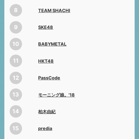
8
TEAM SHACHI
9
SKE48
10
BABYMETAL
11
HKT48
12
PassCode
13
モーニング娘。'18
14
柏木由紀
15
predia