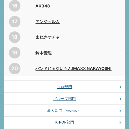
16
AKB48
17
アンジュルム
18
まねきケチャ
19
鈴木愛理
20
バンドじゃないもん!MAXX NAKAYOSHI
ソロ部門
グループ部門
新人部門
（活動3年以下）
K-POP部門