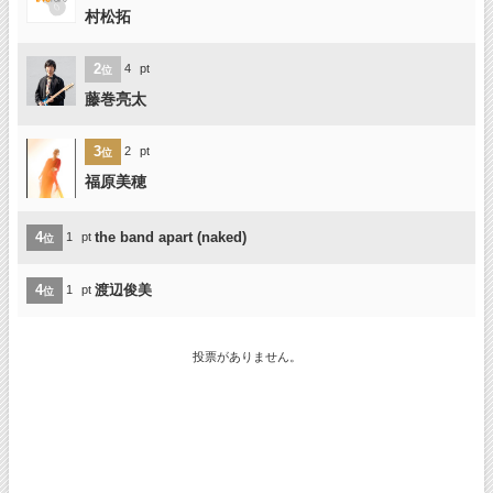
村松拓
2
4
pt
位
藤巻亮太
3
2
pt
位
福原美穂
4
the band apart (naked)
1
pt
位
4
渡辺俊美
1
pt
位
投票がありません。