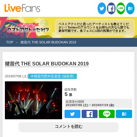
ツイート
シェア
送る
はてブ
ベストアクトだと思ったアーティストを教えてくだ
さい！
Twitterのアカウントをお持ちの方なら誰でも
参加可能です。各フェスに1回の投票ができます。
TOP
猪苗代 THE SOLAR BUDOKAN 2019
猪苗代 THE SOLAR BUDOKAN 2019
2019/07/06 (土)
＠猪苗代野外音楽堂 (福島県)
総投票数
5
票
投票受付期間
2019/07/06 (土) ~ 2019/07/19 (金)
コメントを読む