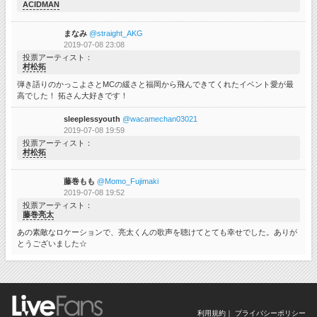
ACIDMAN
まなみ
@straight_AKG
2019-07-08 23:08
投票アーティスト
村松拓
弾き語りのかっこよさとMCの緩さと福岡から飛んできてくれたイベント愛が最
高でした！ 拓さん大好きです！
sleeplessyouth
@wacamechan03021
2019-07-08 19:59
投票アーティスト
村松拓
藤巻もも
@Momo_Fujimaki
2019-07-08 19:52
投票アーティスト
藤巻亮太
あの素敵なロケーションで、亮太くんの歌声を聴けてとても幸せでした。ありが
とうございました☆
利用規約
プライバシーポリシー