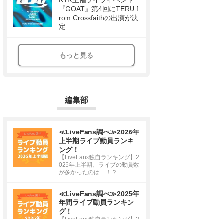
KTR主催ライブイベント
『GOAT』第4回にTERU f
rom Crossfaithの出演が決
定
もっと見る
編集部
≪LiveFans調べ≫2026年
上半期ライブ動員ランキ
ング！
【LiveFans独自ランキング】2
026年上半期、ライブの動員数
が多かったのは…！？
≪LiveFans調べ≫2025年
年間ライブ動員ランキン
グ！
【LiveFans独自ランキング】2