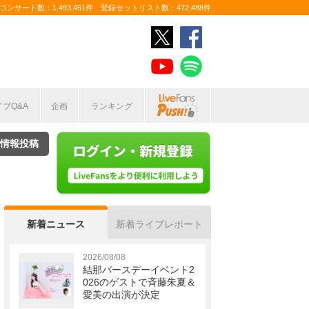
ンサート数：1,493,451件 登録セットリスト数：472,488件
イブQ&A
企画
ランキング
情報投稿
新着ニュース
新着ライブレポート
2026/08/08
結那バースデーイベント2
026のゲストで斉藤朱夏＆
愛美の出演が決定