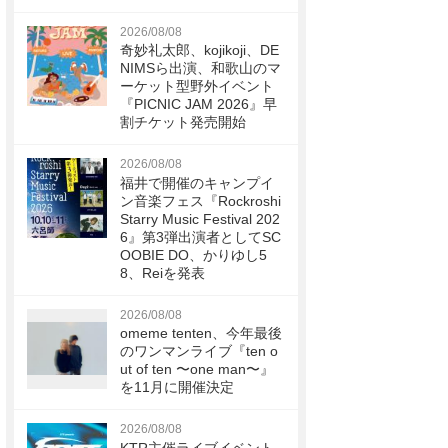
2026/08/08
奇妙礼太郎、kojikoji、DE
NIMSら出演、和歌山のマ
ーケット型野外イベント
『PICNIC JAM 2026』早
割チケット発売開始
2026/08/08
福井で開催のキャンプイ
ン音楽フェス『Rockroshi
Starry Music Festival 202
6』第3弾出演者としてSC
OOBIE DO、かりゆし5
8、Reiを発表
2026/08/08
omeme tenten、今年最後
のワンマンライブ『ten o
ut of ten 〜one man〜』
を11月に開催決定
2026/08/08