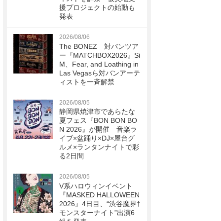
援プロジェクトの始動も
発表
2026/08/06
The BONEZ 対バンツア
ー『MATCHBOX2026』Si
M、Fear, and Loathing in
Las Vegasら対バンアーテ
ィストを一斉解禁
2026/08/05
静岡県焼津市であらたな
夏フェス『BON BON BO
N 2026』が開催 音楽ラ
イブ×盆踊り×DJ×屋台グ
ルメ×ランタンナイトで彩
る2日間
2026/08/05
V系ハロウィンイベント
『MASKED HALLOWEEN
2026』4日目、“渋谷魔界†
モンスターナイト”出演6