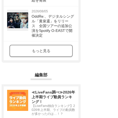
組を発表
2026/08/05
OddRe:、デジタルシング
ル「黄泉還」をリリー
ス 全国ツアーの追加公
演をSpotify O-EASTで開
催決定
もっと見る
編集部
≪LiveFans調べ≫2026年
上半期ライブ動員ランキ
ング！
【LiveFans独自ランキング】2
026年上半期、ライブの動員数
が多かったのは…！？