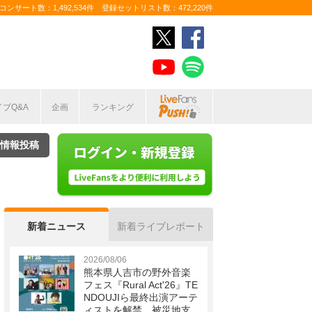
ンサート数：1,492,534件 登録セットリスト数：472,220件
イブQ&A
企画
ランキング
情報投稿
新着ニュース
新着ライブレポート
2026/08/06
熊本県人吉市の野外音楽
フェス『Rural Act'26』TE
NDOUJIら最終出演アーテ
ィストを解禁 被災地支