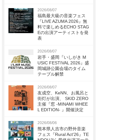
2026/08/07
福島最大級の音楽フェス
『LIVE AZUMA 2026』無
料で楽しめるECHO STAG
Eの出演アーティストを発
表
2026/08/07
岩手・盛岡『いしがき M
USIC FESTIVAL 2026』盛
岡城跡公園会場のタイム
テーブル解禁
2026/08/07
友成空、KeNN、お風呂と
街灯が出演、 SKID ZERO
主催『窓 -MINAMI WHEE
L EDITION- 』開催決定
2026/08/06
熊本県人吉市の野外音楽
フェス『Rural Act'26』TE