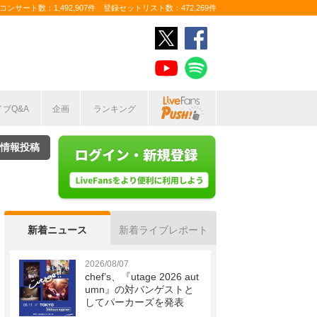
ンサート数：1,492,907件 登録セットリスト数：472,269件
イブQ&A
企画
ランキング
情報投稿
新着ニュース
新着ライブレポート
2026/08/07
chef’s、『utage 2026 aut
umn』の対バンゲストと
してパーカーズを発表