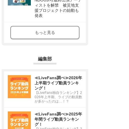
NDOUJIら最終出演アーテ
ィストを解禁 被災地支
援プロジェクトの始動も
発表
もっと見る
編集部
≪LiveFans調べ≫2026年
上半期ライブ動員ランキ
ング！
【LiveFans独自ランキング】2
026年上半期、ライブの動員数
が多かったのは…！？
≪LiveFans調べ≫2025年
年間ライブ動員ランキン
グ！
【LiveFans独自ランキング】2