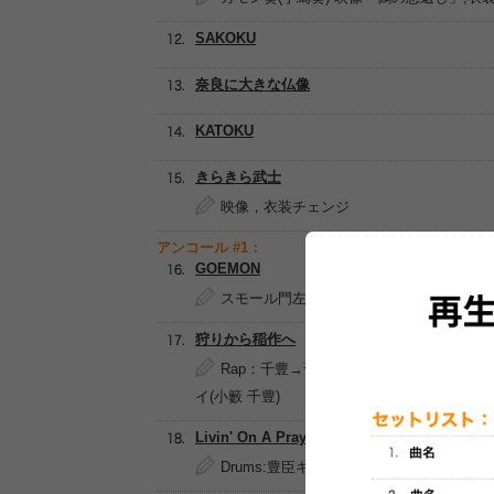
SAKOKU
奈良に大きな仏像
KATOKU
きらきら武士
映像，衣装チェンジ
アンコール #1：
GOEMON
スモール門左衛門(池乃めだか)
狩りから稲作へ
Rap：千豊→千豊臣→豊臣→TOYOTO
イ(小籔 千豊)
Livin' On A Prayer [Bon Jovi]
Drums:豊臣キャッツアイ(小籔 千豊)