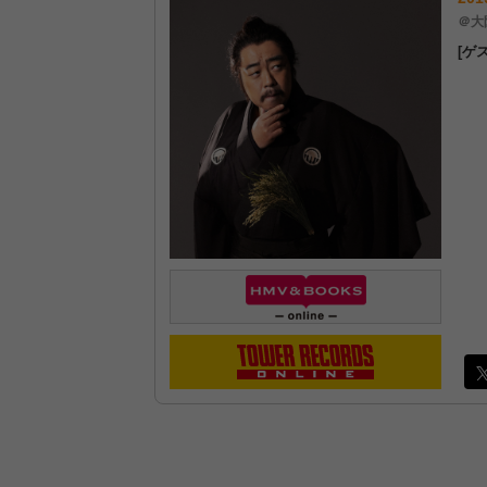
＠大
[ゲ