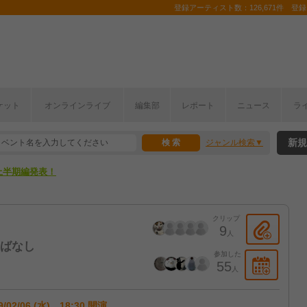
登録アーティスト数：126,671件 登録コ
ここから！
ケット
オンラインライブ
編集部
レポート
ニュース
ラ
上半期編発表！
新規
ジャンル検索
ここから！
上半期編発表！
クリップ
9
人
シばなし
参加した
55
人
9/02/06 (水) 18:30 開演