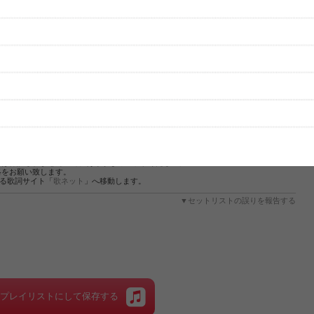
性は保証されませんので、あらかじめご了承ください。
絡をお願い致します。
する歌詞サイト「
歌ネット
」へ移動します。
▼セットリストの誤りを報告する
をプレイリストにして保存する