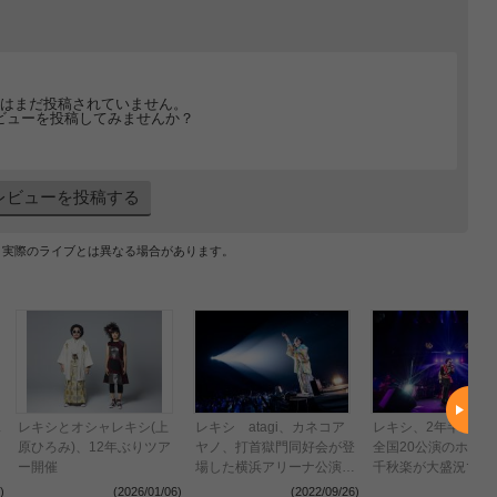
はまだ投稿されていません。
ビューを投稿してみませんか？
レビューを投稿する
、実際のライブとは異なる場合があります。
ス
レキシとオシャレキシ(上
レキシ atagi、カネコア
レキシ、2年半ぶり
原ひろみ)、12年ぶりツア
ヤノ、打首獄門同好会が登
全国20公演のホー
ー開催
場した横浜アリーナ公演の
千秋楽が大盛況で幕
公式レポート到着
ィシャルレポートが
)
(2026/01/06)
(2022/09/26)
(2022