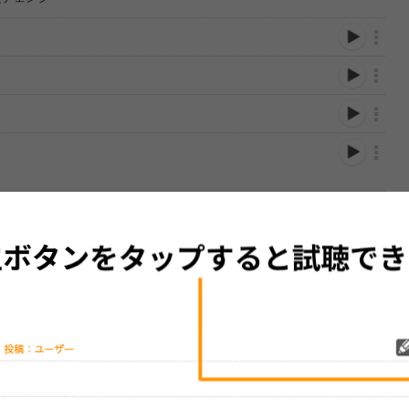
MI→プリンセス豊臣→陸王→プリンス豊臣→豊臣キャッツア