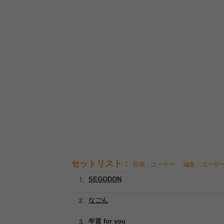
セットリスト：
投稿：ユーザー
編集：ユーザ
SEGODON
なごん
年貢 for you