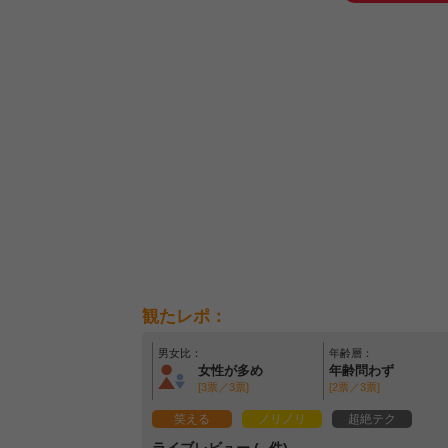
観たレポ：
男女比：
年齢層：
女性が多め
年齢問わず
[3票／3票]
[2票／3票]
笑える
ノリノリ
超絶テク
ライブレビュー (--件)