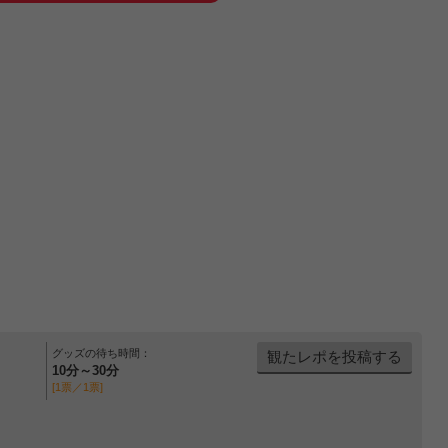
グッズの待ち時間：
観たレポを投稿する
10分～30分
[1票／1票]