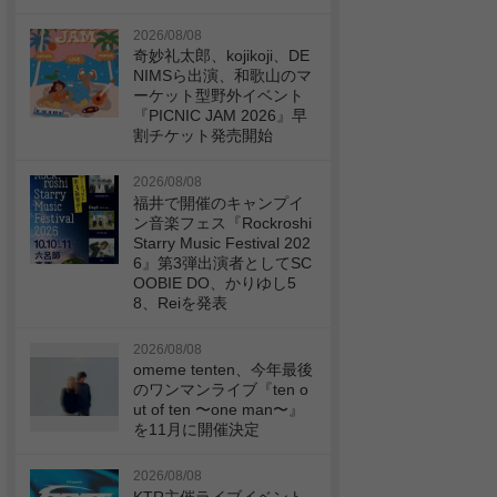
2026/08/08
奇妙礼太郎、kojikoji、DE
NIMSら出演、和歌山のマ
ーケット型野外イベント
『PICNIC JAM 2026』早
割チケット発売開始
2026/08/08
福井で開催のキャンプイ
ン音楽フェス『Rockroshi
Starry Music Festival 202
6』第3弾出演者としてSC
OOBIE DO、かりゆし5
8、Reiを発表
2026/08/08
omeme tenten、今年最後
のワンマンライブ『ten o
ut of ten 〜one man〜』
を11月に開催決定
2026/08/08