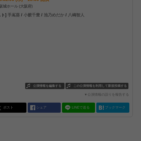
阪城ホール (大阪府)
スト]
手嶌葵
/
小籔千豊
/
池乃めだか
/
八嶋智人
公演情報を編集する
この公演情報を利用して新規投稿する
▼公演情報の誤りを報告する
ポスト
シェア
LINEで送る
ブックマーク