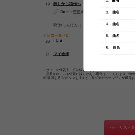
狩りから稲作へ
Drums:豊臣キャッツアイ(小籔 千豊)
映像(にんげんっていいな)
アンコール #2：
I.N.A.
マイ会津
※サイトの性質上、公演情報およびセットリスト情報の正確
掲載されている情報に誤りがある場合は、
こちら
よりご連
※“歌詞を見る”ボタンを押すと、株式会社ページワンが運営
セットリスト