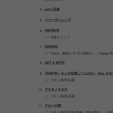
Let's 忍者
ペリーダンシング
KMTR645
衣装チェンジ
SHIKIBU
Guest：劇団シキブ(八嶋智人）→Happy Birt
GET A NOTE
TAIROW～キミが目指してんのは～ feat. カ
カモン葵(手嶌葵)
アケチノキモチ
カモン葵(手嶌葵)
テルーの唄
カモン葵(手嶌葵) 映像「鶴の恩返し」,衣