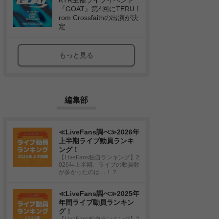
KTR主催ライブイベント
『GOAT』第4回にTERU f
rom Crossfaithの出演が決
定
もっと見る
編集部
≪LiveFans調べ≫2026年
上半期ライブ動員ランキ
ング！
【LiveFans独自ランキング】2
026年上半期、ライブの動員数
が多かったのは…！？
≪LiveFans調べ≫2025年
年間ライブ動員ランキン
グ！
【LiveFans独自ランキング】2