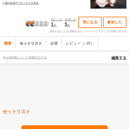
» 他の出演アーティストを見る
気になる
参加した
気になる
参加した
1
5
人
人
参加する(した)を登録すると、マイページでライブを管理できます
概要
セットリスト
会場
レビュー（--件）
▼公演情報について指摘/訂正する
編集する
セットリスト