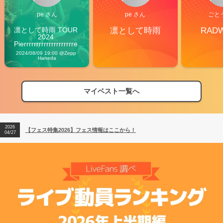
pe さん
pe さん
ごと
凛として時雨 TOUR 
凛として時雨
RAD
2024 
Pierrrrrrrrrrrrrrrrrrrre 
Vibes
2024/08/09 19:00 @Zepp 
Haneda
マイベスト一覧へ
2026
【フェス特集2026】フェス情報はここから！
04/27
2026
【ライブ動員ランキング】2026年上半期編発表！
07/28
2026
【フェス特集2026】フェス情報はここから！
04/27
2026
【ライブ動員ランキング】2026年上半期編発表！
07/28