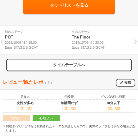
セットリストを見る
前のステージ
次のステージ
POT
The Floor
2018/10/06(土) 18:00
2018/10/06(土) 20:00
Eggs STAGE BIGCAT
Eggs STAGE BIGCAT
タイムテーブルへ
レビュー/観たレポ
投稿
(--件)
男女比
年齢層
グッズの待ち時間
女性が多め
年齢問わず
10分以下
[1票／1票]
[1票／1票]
[1票／1票]
穏やか
心地よい
※掲載されている情報は投稿されたデータを集計したもので、実際のライブとは異なる場合があ
ります。