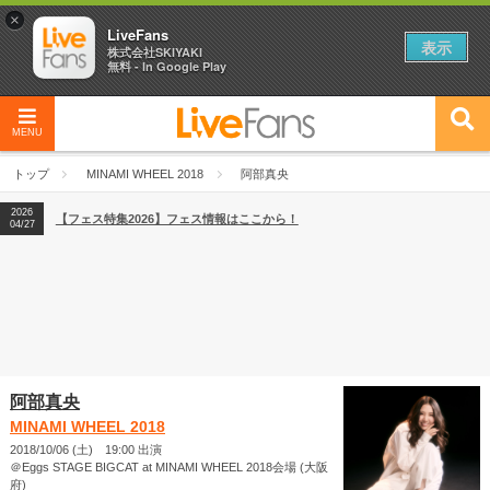
×
LiveFans
表示
株式会社SKIYAKI
無料 - In Google Play
MENU
2026
【フェス特集2026】フェス情報はここから！
04/27
トップ
MINAMI WHEEL 2018
阿部真央
2026
【ライブ動員ランキング】2026年上半期編発表！
07/28
2026
【フェス特集2026】フェス情報はここから！
04/27
2026
【ライブ動員ランキング】2026年上半期編発表！
07/28
阿部真央
MINAMI WHEEL 2018
2018/10/06 (土) 19:00 出演
＠Eggs STAGE BIGCAT at MINAMI WHEEL 2018会場 (大阪
府)