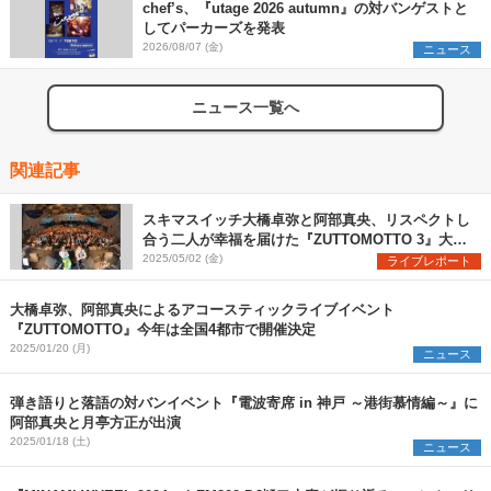
chef’s、『utage 2026 autumn』の対バンゲストと
してパーカーズを発表
2026/08/07 (金)
ニュース
ニュース一覧へ
関連記事
スキマスイッチ大橋卓弥と阿部真央、リスペクトし
合う二人が幸福を届けた『ZUTTOMOTTO 3』大阪
公演レポート
2025/05/02 (金)
ライブレポート
大橋卓弥、阿部真央によるアコースティックライブイベント
『ZUTTOMOTTO』今年は全国4都市で開催決定
2025/01/20 (月)
ニュース
弾き語りと落語の対バンイベント『電波寄席 in 神戸 ～港街慕情編～』に
阿部真央と月亭方正が出演
2025/01/18 (土)
ニュース