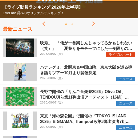
【フェス特集2026】
今年もフェスの季節がやってきた！
最新ニュース
映秀。 「俺が一番楽しんじゃってるかもしれない
（笑）」――夏祭りをモチーフにした一夜限りのス
ペシャルライブ『色祭』レポート
2026/08/07 (金)
ライブレポート
ハナレグミ、北関東＆中国山陰、東京大阪を巡る弾
き語りツアー10月より開催決定
2026/08/07 (金)
ニュース
長野で開催の『りんご音楽祭2026』Olive Oil、
TENDOUJIら第11弾出演アーティスト（16組）を
発表
2026/08/07 (金)
ニュース
東京「海の森公園」で開催の『TOKYO ISLAND
2026』BIGMAMA、flumpoolら第3弾出演者7組を
発表 ワークショップ・アート出展者を募集
2026/08/07 (金)
ニュース