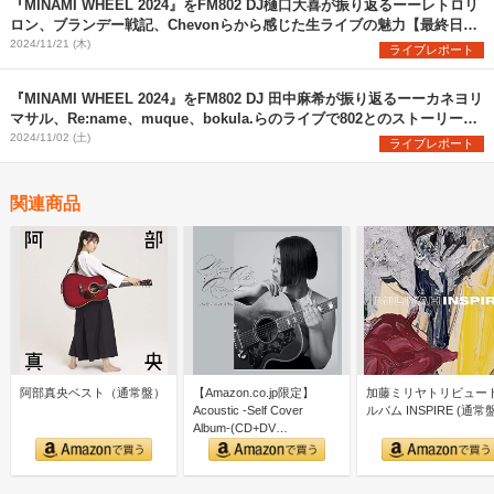
『MINAMI WHEEL 2024』をFM802 DJ樋口大喜が振り返るーーレトロリ
ロン、ブランデー戦記、Chevonらから感じた生ライブの魅力【最終日
編】
2024/11/21 (木)
ライブレポート
『MINAMI WHEEL 2024』をFM802 DJ 田中麻希が振り返るーーカネヨリ
マサル、Re:name、muque、bokula.らのライブで802とのストーリーを
実感【2日目編】
2024/11/02 (土)
ライブレポート
関連商品
阿部真央ベスト（通常盤）
【Amazon.co.jp限定】
加藤ミリヤトリビュー
Acoustic -Self Cover
ルバム INSPIRE (通常盤
Album-(CD+DV…