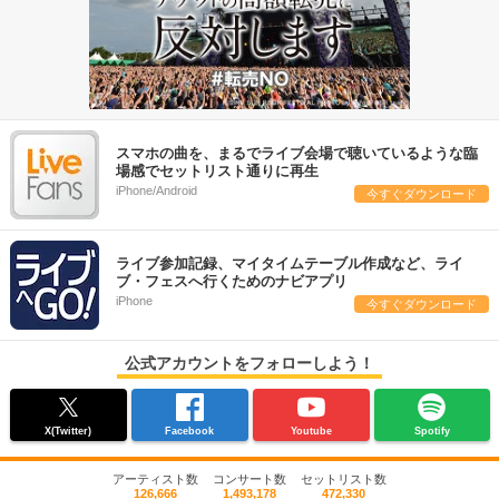
スマホの曲を、まるでライブ会場で聴いているような臨
場感でセットリスト通りに再生
iPhone/Android
今すぐダウンロード
ライブ参加記録、マイタイムテーブル作成など、ライ
ブ・フェスへ行くためのナビアプリ
iPhone
今すぐダウンロード
公式アカウントをフォローしよう！
X(Twitter)
Facebook
Youtube
Spotify
アーティスト数
コンサート数
セットリスト数
126,666
1,493,178
472,330