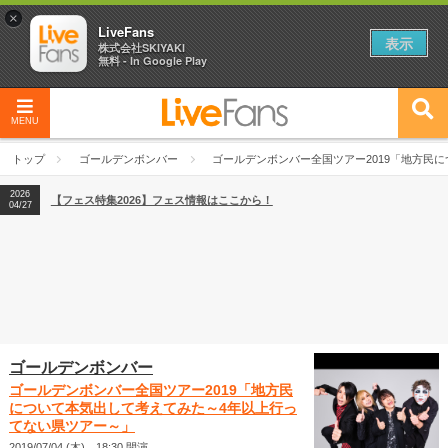
×
LiveFans
表示
株式会社SKIYAKI
無料 - In Google Play
MENU
2026
【フェス特集2026】フェス情報はここから！
04/27
トップ
ゴールデンボンバー
ゴールデンボンバー全国ツアー2019「地方民
2026
【ライブ動員ランキング】2026年上半期編発表！
07/28
2026
【フェス特集2026】フェス情報はここから！
04/27
2026
【ライブ動員ランキング】2026年上半期編発表！
07/28
ゴールデンボンバー
ゴールデンボンバー全国ツアー2019「地方民
について本気出して考えてみた～4年以上行っ
てない県ツアー～」
2019/07/04 (木) 18:30 開演