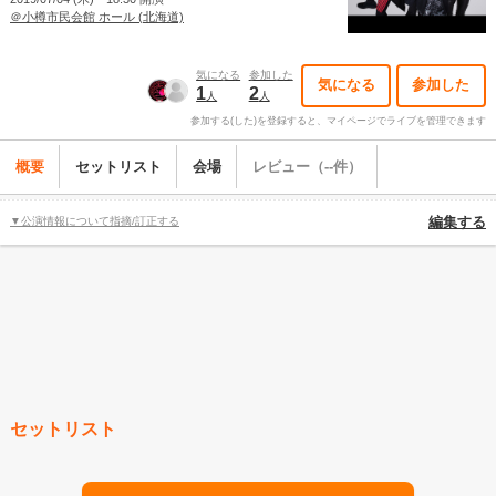
＠小樽市民会館 ホール (北海道)
気になる
参加した
気になる
参加した
1
2
人
人
参加する(した)を登録すると、マイページでライブを管理できます
概要
セットリスト
会場
レビュー（--件）
▼公演情報について指摘/訂正する
編集する
セットリスト