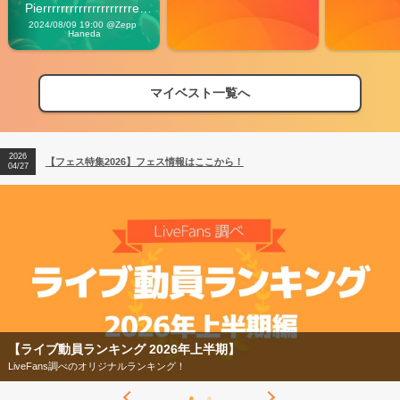
Pierrrrrrrrrrrrrrrrrrrre 
Vibes
2024/08/09 19:00 @Zepp 
Haneda
マイベスト一覧へ
2026
【フェス特集2026】フェス情報はここから！
04/27
2026
【ライブ動員ランキング】2026年上半期編発表！
07/28
2026
【フェス特集2026】フェス情報はここから！
04/27
2026
【ライブ動員ランキング】2026年上半期編発表！
07/28
ンキング 2026年上半期】
【フェス特集2
べのオリジナルランキング！
今年もフェスの季