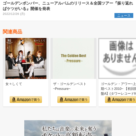
ゴールデンボンバー、ニューアルバムのリリース＆全国ツアー『振り返れ
ばケツがいる』開催を発表
2022/12/26 (月)
ニュース
関連商品
女々しくて
ザ・ゴールデンベスト
ゴールデン・アワー~
~Pressure~
期ベスト2010~ 【初回
盤A】(タワーレコード
アナザージャケッ…