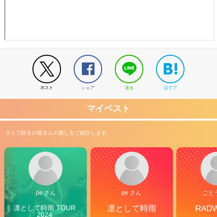
ポスト
シェア
送る
はてブ
マイベスト
ライブ好きの皆さんの推しをご紹介します。
pe さん
pe さん
ごと
凛として時雨 TOUR 
凛として時雨
RAD
2024 