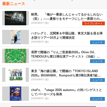
最新ニュース
映秀。 「俺が一番楽しんじゃってるかもしれない
（笑）」――夏祭りをモチーフにした一夜限りのス
ペシャルライブ『色祭』レポート
2026/08/07 (金)
ライブレポート
ハナレグミ、北関東＆中国山陰、東京大阪を巡る弾
き語りツアー10月より開催決定
2026/08/07 (金)
ニュース
長野で開催の『りんご音楽祭2026』Olive Oil、
TENDOUJIら第11弾出演アーティスト（16組）を
発表
2026/08/07 (金)
ニュース
東京「海の森公園」で開催の『TOKYO ISLAND
2026』BIGMAMA、flumpoolら第3弾出演者7組を
発表 ワークショップ・アート出展者を募集
2026/08/07 (金)
ニュース
chef’s、『utage 2026 autumn』の対バンゲストと
してパーカーズを発表
2026/08/07 (金)
ニュース