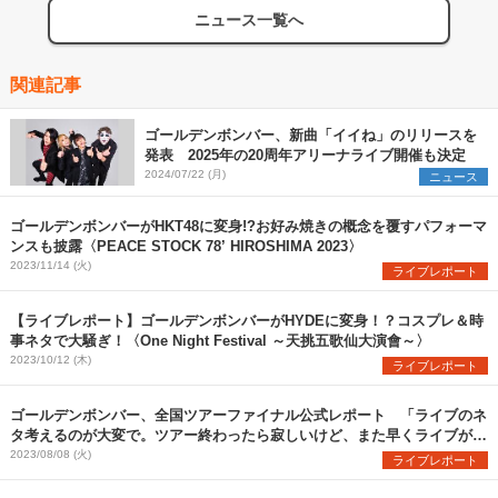
ニュース一覧へ
関連記事
ゴールデンボンバー、新曲「イイね」のリリースを
発表 2025年の20周年アリーナライブ開催も決定
2024/07/22 (月)
ニュース
ゴールデンボンバーがHKT48に変身!?お好み焼きの概念を覆すパフォーマ
ンスも披露〈PEACE STOCK 78’ HIROSHIMA 2023〉
2023/11/14 (火)
ライブレポート
【ライブレポート】ゴールデンボンバーがHYDEに変身！？コスプレ＆時
事ネタで大騒ぎ！〈One Night Festival ～天挑五歌仙大演會～〉
2023/10/12 (木)
ライブレポート
ゴールデンボンバー、全国ツアーファイナル公式レポート 「ライブのネ
タ考えるのが大変で。ツアー終わったら寂しいけど、また早くライブがや
りたくなりました」
2023/08/08 (火)
ライブレポート