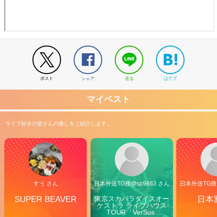
ポスト
シェア
送る
はてブ
マイベスト
ライブ好きの皆さんの推しをご紹介します。
すう さん
日本外送TG搜@sp9863 さん
日本外送TG搜@
SUPER BEAVER
東京スカパラダイスオー
日本
ケストラ ライブハウス
TOUR「VerSus 