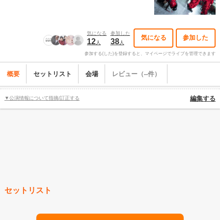
気になる
参加した
気になる
参加した
12
38
人
人
参加する(した)を登録すると、マイページでライブを管理できます
概要
セットリスト
会場
レビュー（--件）
▼公演情報について指摘/訂正する
編集する
セットリスト