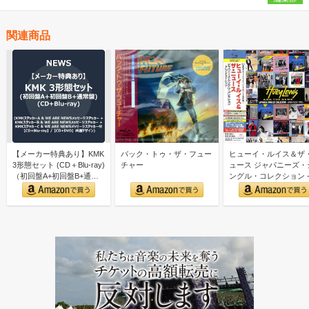
関連商品
【メーカー特典あり】KMK
バック・トゥ・ザ・フュー
ヒューイ・ルイス＆ザ
3形態セット (CD＋Blu-ray)
チャー
ュース ジャパニーズ・
（初回盤A+初回盤B+通常
ングル・コレクション 
盤） …
レイテスト・ヒッツ- (