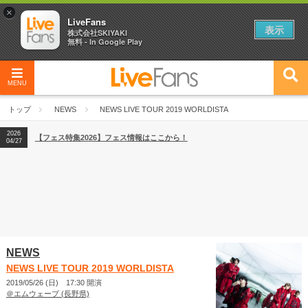
×
LiveFans
表示
株式会社SKIYAKI
無料 - In Google Play
MENU
2026
【フェス特集2026】フェス情報はここから！
04/27
トップ
NEWS
NEWS LIVE TOUR 2019 WORLDISTA
2026
【ライブ動員ランキング】2026年上半期編発表！
07/28
2026
【フェス特集2026】フェス情報はここから！
04/27
2026
【ライブ動員ランキング】2026年上半期編発表！
07/28
NEWS
NEWS LIVE TOUR 2019 WORLDISTA
2019/05/26 (日) 17:30 開演
＠エムウェーブ (長野県)