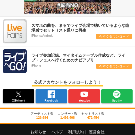
スマホの曲を、まるでライブ会場で聴いているような臨
場感でセットリスト通りに再生
iPhone/Android
今すぐダウンロード
ライブ参加記録、マイタイムテーブル作成など、ライ
ブ・フェスへ行くためのナビアプリ
iPhone
今すぐダウンロード
公式アカウントをフォローしよう！
X(Twitter)
Facebook
Youtube
Spotify
アーティスト数
コンサート数
セットリスト数
126,684
1,493,408
472,454
お知らせ
｜
ヘルプ
｜
利用規約
｜
運営会社