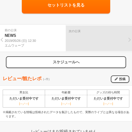
セットリストを見る
前の公演
次の公演
NEWS
2019/05/26 (日) 12:30
エムウェーブ
スケジュールへ
レビュー/観たレポ
投稿
(--件)
男女比
年齢層
グッズの待ち時間
ただいま受付中です
ただいま受付中です
ただいま受付中です
[---／---]
[---／---]
[---／---]
※掲載されている情報は投稿されたデータを集計したもので、実際のライブとは異なる場合があ
ります。
レビューはまだ投稿されていません。