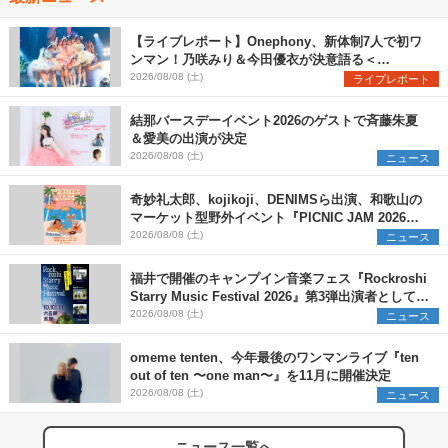
【ライブレポート】Onephony、新体制7人で初ワ
ンマン！乃咲みり＆今田優衣が決意語る＜
Onephony新体制1st Oneman Live はじまりの夏
2026/08/08 (土)
ライブレポート
＞
結那バースデーイベント2026のゲストで斉藤朱夏
＆愛美の出演が決定
2026/08/08 (土)
ニュース
奇妙礼太郎、kojikoji、DENIMSら出演、和歌山の
マーケット型野外イベント『PICNIC JAM 2026』
早割チケット発売開始
2026/08/08 (土)
ニュース
福井で開催のキャンプイン音楽フェス『Rockroshi
Starry Music Festival 2026』第3弾出演者として
SCOOBIE DO、かりゆし58、Reiを発表
2026/08/08 (土)
ニュース
omeme tenten、今年最後のワンマンライブ『ten
out of ten 〜one man〜』を11月に開催決定
2026/08/08 (土)
ニュース
ニュース一覧へ