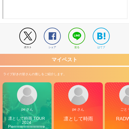
ポスト
シェア
送る
はてブ
マイベスト
ライブ好きの皆さんの推しをご紹介します。
pe さん
pe さん
ごと
凛として時雨 TOUR 
凛として時雨
RAD
2024 
Pierrrrrrrrrrrrrrrrrrrre 