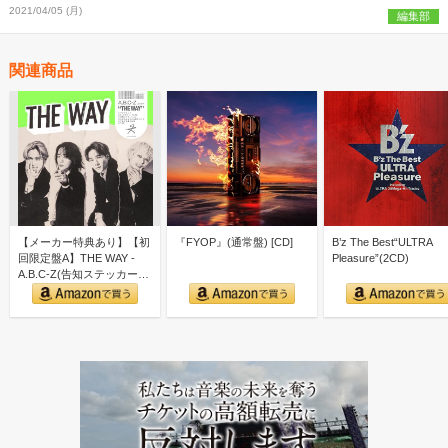
2021/04/05 (月)
編集部
関連商品
【メーカー特典あり】【初
『FYOP』(通常盤) [CD]
B’z The Best“ULTRA
回限定盤A】THE WAY -
Pleasure”(2CD)
A.B.C-Z(告知ステッカー
ver.A付)