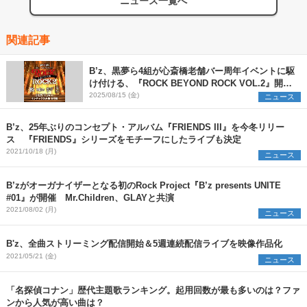
ニュース一覧へ
関連記事
B’z、黒夢ら4組が心斎橋老舗バー周年イベントに駆
け付ける、『ROCK BEYOND ROCK VOL.2』開催
決定
2025/08/15 (金)
ニュース
B’z、25年ぶりのコンセプト・アルバム『FRIENDS III』を今冬リリー
ス 『FRIENDS』シリーズをモチーフにしたライブも決定
2021/10/18 (月)
ニュース
B’zがオーガナイザーとなる初のRock Project『B’z presents UNITE
#01』が開催 Mr.Children、GLAYと共演
2021/08/02 (月)
ニュース
B'z、全曲ストリーミング配信開始＆5週連続配信ライブを映像作品化
2021/05/21 (金)
ニュース
「名探偵コナン」歴代主題歌ランキング。起用回数が最も多いのは？ファ
ンから人気が高い曲は？