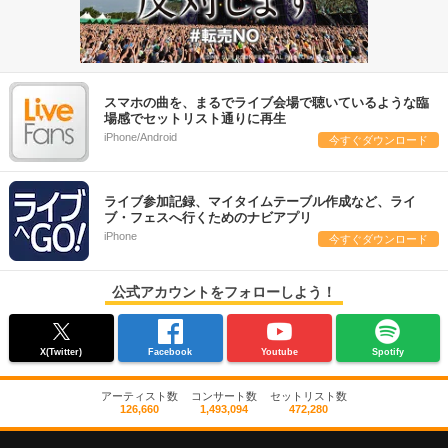
スマホの曲を、まるでライブ会場で聴いているような臨
場感でセットリスト通りに再生
iPhone/Android
今すぐダウンロード
ライブ参加記録、マイタイムテーブル作成など、ライ
ブ・フェスへ行くためのナビアプリ
iPhone
今すぐダウンロード
公式アカウントをフォローしよう！
X(Twitter)
Facebook
Youtube
Spotify
アーティスト数
コンサート数
セットリスト数
126,660
1,493,094
472,280