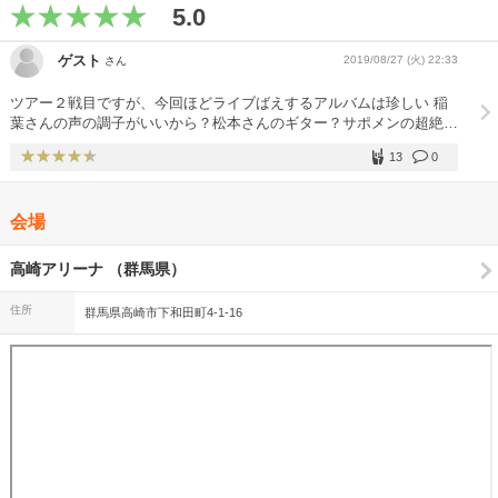
5.0
ゲスト
2019/08/27 (火) 22:33
さん
ツアー２戦目ですが、今回ほどライブばえするアルバムは珍しい 稲
葉さんの声の調子がいいから？松本さんのギター？サポメンの超絶テ
ク？ 全て最高です。年々ライブのロック度が増していく 残りの1
13
0
戦、全力で挑みます
会場
高崎アリーナ （群馬県）
住所
群馬県高崎市下和田町4-1-16