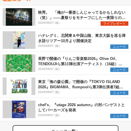
映秀。 「俺が一番楽しんじゃってるかもしれない
（笑）」――夏祭りをモチーフにした一夜限りのス
ペシャルライブ『色祭』レポート
2026/08/07 (金)
ライブレポート
ハナレグミ、北関東＆中国山陰、東京大阪を巡る弾
き語りツアー10月より開催決定
2026/08/07 (金)
ニュース
長野で開催の『りんご音楽祭2026』Olive Oil、
TENDOUJIら第11弾出演アーティスト（16組）を
発表
2026/08/07 (金)
ニュース
東京「海の森公園」で開催の『TOKYO ISLAND
2026』BIGMAMA、flumpoolら第3弾出演者7組を
発表 ワークショップ・アート出展者を募集
2026/08/07 (金)
ニュース
chef’s、『utage 2026 autumn』の対バンゲストと
してパーカーズを発表
2026/08/07 (金)
ニュース