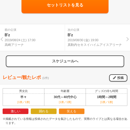
セットリストを見る
前の公演
次の公演
B'z
B'z
2019/08/24 (土) 17:00
2019/08/30 (金) 19:00
高崎アリーナ
真駒内セキスイハイムアイスアリーナ
スケジュールへ
レビュー/観たレポ
投稿
(1件)
男女比
年齢層
グッズの待ち時間
半々
30代～40代中心
1時間～2時間
[1票／1票]
[1票／1票]
[1票／1票]
激しい
踊れる
笑える
※掲載されている情報は投稿されたデータを集計したもので、実際のライブとは異なる場合があ
ります。