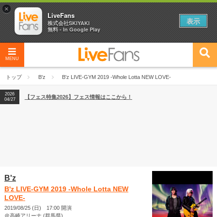
×
LiveFans
表示
株式会社SKIYAKI
無料 - In Google Play
MENU
2026
【フェス特集2026】フェス情報はここから！
04/27
トップ
B'z
B'z LIVE-GYM 2019 -Whole Lotta NEW LOVE-
2026
【ライブ動員ランキング】2026年上半期編発表！
07/28
2026
【フェス特集2026】フェス情報はここから！
04/27
2026
【ライブ動員ランキング】2026年上半期編発表！
07/28
B'z
B'z LIVE-GYM 2019 -Whole Lotta NEW
LOVE-
2019/08/25 (日) 17:00 開演
＠高崎アリーナ (群馬県)