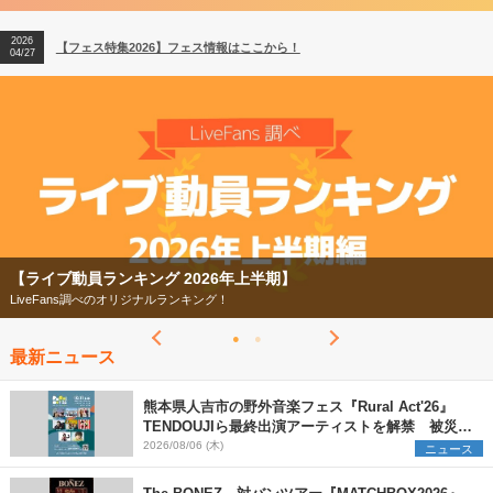
2026
【ライブ動員ランキング】2026年上半期編発表！
07/28
2026
【フェス特集2026】フェス情報はここから！
04/27
2026
【ライブ動員ランキング】2026年上半期編発表！
07/28
【フェス特集2026】
今年もフェスの季節がやってきた！
最新ニュース
熊本県人吉市の野外音楽フェス『Rural Act'26』
TENDOUJIら最終出演アーティストを解禁 被災地
支援プロジェクトの始動も発表
2026/08/06 (木)
ニュース