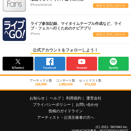
iPhone/Android
今すぐダウンロード
ライブ参加記録、マイタイムテーブル作成など、ライ
ブ・フェスへ行くためのナビアプリ
iPhone
今すぐダウンロード
公式アカウントをフォローしよう！
X(Twitter)
Facebook
Youtube
Spotify
アーティスト数
コンサート数
セットリスト数
126,599
1,492,534
472,220
お知らせ
｜
ヘルプ
｜
利用規約
｜
運営会社
プライバシーポリシー
｜
お問い合わせ
投稿のガイドライン
アーティスト・公演主催者の方へ
(C) 2021- SKIYAKI Inc.
JASRAC許諾番号：9022255001Y45037