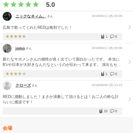
5.0
ニックなネィム。
2019/09/11 (水) 00:09
さん
広島で歌ってくれたREDは格別でした！
1
0
jomo
2019/09/11 (水) 00:08
さん
新たなサポメンさんの個性が良く出ていて面白かったです。 本当に
B'zや日本が大好きなんだなというのが伝わって来ます。 演出もセト
リもいつもよりシンプルな気がしましたが、内容はしっかりとあるの
1
0
で大満足です。 『トワニワカク』の会場風景や雷、回る稲葉さんが
印象的でした。
クローズ
2019/09/09 (月) 13:10
さん
REDに感動しました！まさか演奏して頂けるとは！お二人の粋な計
らいに感涙です！
10
0
会場