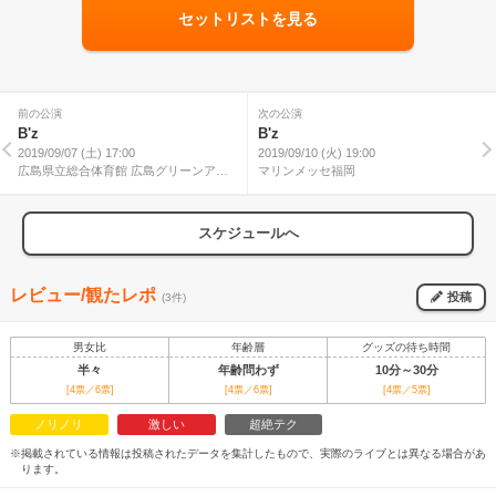
セットリストを見る
前の公演
次の公演
B'z
B'z
2019/09/07 (土) 17:00
2019/09/10 (火) 19:00
広島県立総合体育館 広島グリーンアリ
マリンメッセ福岡
ーナ
スケジュールへ
レビュー/観たレポ
投稿
(3件)
男女比
年齢層
グッズの待ち時間
半々
年齢問わず
10分～30分
[4票／6票]
[4票／6票]
[4票／5票]
ノリノリ
激しい
超絶テク
※掲載されている情報は投稿されたデータを集計したもので、実際のライブとは異なる場合があ
ります。