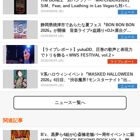
The BONEZ 対バンツアー『MATCHBOX2026』
SiM、Fear, and Loathing in Las Vegasら対バン
アーティストを一斉解禁
2026/08/06 (木)
ニュース
静岡県焼津市であらたな夏フェス『BON BON BON
2026』が開催 音楽ライブ×盆踊り×DJ×屋台グル
メ×ランタンナイトで彩る2日間
2026/08/05 (水)
ニュース
【ライブレポート】yukaDD、圧巻の歌声と表現力
でトリを飾る＜WWS FESTIVAL vol.2＞
2026/08/05 (水)
ライブレポート
V系ハロウィンイベント『MASKED HALLOWEEN
2026』4日目、“渋谷魔界†モンスターナイト”出演6
組を発表
2026/08/05 (水)
ニュース
ニュース一覧へ
関連記事
B’z、黒夢ら4組が心斎橋老舗バー周年イベントに駆