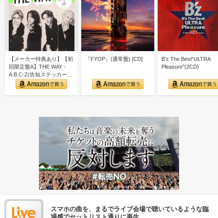
【メーカー特典あり】【初
『FYOP』(通常盤) [CD]
B’z The Best“ULTRA
回限定盤A】THE WAY -
Pleasure”(2CD)
A.B.C-Z(告知ステッカー
ver.A付)
スマホの曲を、まるでライブ会場で聴いているような臨
場感でセットリスト通りに再生