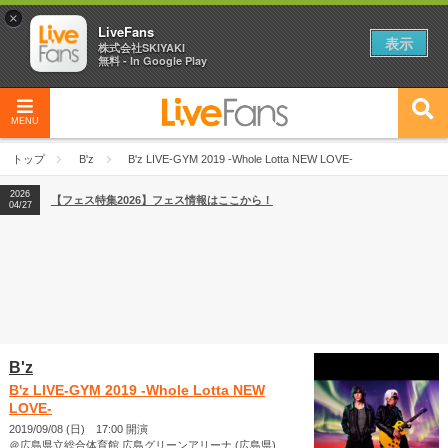
×
LiveFans
表示
株式会社SKIYAKI
無料 - In Google Play
MENU
2026
【フェス特集2026】フェス情報はここから！
04/27
トップ
B'z
B'z LIVE-GYM 2019 -Whole Lotta NEW LOVE-
2026
【ライブ動員ランキング】2026年上半期編発表！
07/28
2026
【フェス特集2026】フェス情報はここから！
04/27
2026
【ライブ動員ランキング】2026年上半期編発表！
07/28
B'z
B'z LIVE-GYM 2019 -Whole Lotta NEW
LOVE-
2019/09/08 (日) 17:00 開演
＠広島県立総合体育館 広島グリーンアリーナ (広島県)