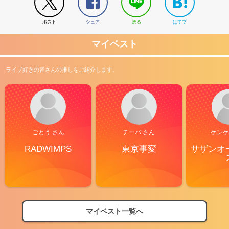
ポスト
シェア
送る
はてブ
マイベスト
ライブ好きの皆さんの推しをご紹介します。
ごとう さん
チーバ さん
ケンケ
RADWIMPS
東京事変
サザンオ
マイベスト一覧へ
2026
【フェス特集2026】フェス情報はここから！
04/27