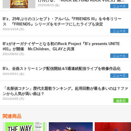
け付ける、『ROCK BEYOND ROCK VOL.2』開催
決定
2025/08/15 (金)
ニュース
B’z、25年ぶりのコンセプト・アルバム『FRIENDS III』を今冬リリー
ス 『FRIENDS』シリーズをモチーフにしたライブも決定
2021/10/18 (月)
ニュース
B’zがオーガナイザーとなる初のRock Project『B’z presents UNITE
#01』が開催 Mr.Children、GLAYと共演
2021/08/02 (月)
ニュース
B'z、全曲ストリーミング配信開始＆5週連続配信ライブを映像作品化
2021/05/21 (金)
ニュース
「名探偵コナン」歴代主題歌ランキング。起用回数が最も多いのは？ファ
ンから人気が高い曲は？
2021/04/05 (月)
編集部
関連商品