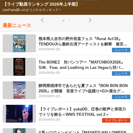
【フェス特集2026】
今年もフェスの季節がやってきた！
最新ニュース
熊本県人吉市の野外音楽フェス『Rural Act'26』
TENDOUJIら最終出演アーティストを解禁 被災地
支援プロジェクトの始動も発表
2026/08/06 (木)
ニュース
The BONEZ 対バンツアー『MATCHBOX2026』
SiM、Fear, and Loathing in Las Vegasら対バン
アーティストを一斉解禁
2026/08/06 (木)
ニュース
静岡県焼津市であらたな夏フェス『BON BON BON
2026』が開催 音楽ライブ×盆踊り×DJ×屋台グル
メ×ランタンナイトで彩る2日間
2026/08/05 (水)
ニュース
【ライブレポート】yukaDD、圧巻の歌声と表現力
でトリを飾る＜WWS FESTIVAL vol.2＞
2026/08/05 (水)
ライブレポート
V系ハロウィンイベント『MASKED HALLOWEEN