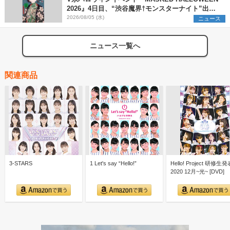
2026』4日目、“渋谷魔界†モンスターナイト”出演6
組を発表
2026/08/05 (水)
ニュース
ニュース一覧へ
関連商品
3-STARS
1 Let's say “Hello!”
Hello! Project 研修生
2020 12月~光~ [DVD]