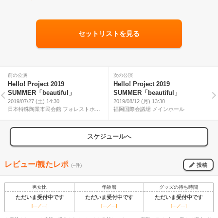
セットリストを見る
前の公演
次の公演
Hello! Project 2019
Hello! Project 2019
SUMMER「beautiful」
SUMMER「beautiful」
2019/07/27 (土) 14:30
2019/08/12 (月) 13:30
日本特殊陶業市民会館 フォレストホー
福岡国際会議場 メインホール
ル
スケジュールへ
レビュー/観たレポ
投稿
(--件)
男女比
年齢層
グッズの待ち時間
ただいま受付中です
ただいま受付中です
ただいま受付中です
[---／---]
[---／---]
[---／---]