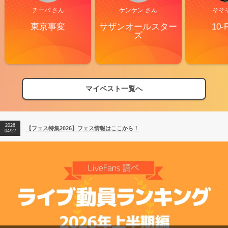
チーバ さん
ケンケン さん
そそ
東京事変
サザンオールスター
10-
ズ
マイベスト一覧へ
2026
【フェス特集2026】フェス情報はここから！
04/27
2026
【ライブ動員ランキング】2026年上半期編発表！
07/28
2026
【フェス特集2026】フェス情報はここから！
04/27
2026
【ライブ動員ランキング】2026年上半期編発表！
07/28