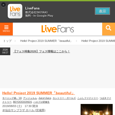
×
LiveFans
表示
株式会社SKIYAKI
無料 - In Google Play
MENU
2026
【フェス特集2026】フェス情報はここから！
04/27
トップ
Hello! Project 2019 SUMMER「beautiful」
Hello! Project 2019 SUM
2026
【ライブ動員ランキング】2026年上半期編発表！
07/28
2026
【フェス特集2026】フェス情報はここから！
04/27
2026
【ライブ動員ランキング】2026年上半期編発表！
07/28
Hello! Project 2019 SUMMER「beautiful」
モーニング娘。'19
,
アンジュルム
,
Juice=Juice
,
カントリー・ガールズ
,
こぶしファクトリー
,
つばきファ
クトリー
,
BEYOOOOONDS
,
ハロプロ研修生
2019/08/03 (土) 17:30 開演
＠仙台サンプラザ ホール (宮城県)