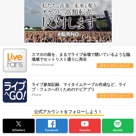
スマホの曲を、まるでライブ会場で聴いているような臨
場感でセットリスト通りに再生
iPhone/Android
今すぐダウンロード
ライブ参加記録、マイタイムテーブル作成など、ライ
ブ・フェスへ行くためのナビアプリ
iPhone
今すぐダウンロード
公式アカウントをフォローしよう！
X(Twitter)
Facebook
Youtube
Spotify