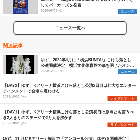
してパーカーズを発表
2026/08/07 (金)
ニュース
ニュース一覧へ
関連記事
ゆず、2024年4月に「横浜BUNTAI」こけら落とし
公演開催決定 横浜文化体育館の幕を閉じたオンラ
インツアーのコンセプトを再構築
2023/12/22 (金)
ニュース
【DAY2】ゆず、Kアリーナ横浜こけら落とし公演2日目は壮大なエンター
テインメントで会場を震わせる
2023/10/05 (木)
ライブレポート
【DAY1】ゆず、Kアリーナ横浜こけら落とし公演初日は原点とも言うべ
き2人きりのステージで2万人を沸かす
2023/10/05 (木)
ライブレポート
ゆず、11 月にKアリーナ横浜で『アンコール公演』2DAYS開催決定！