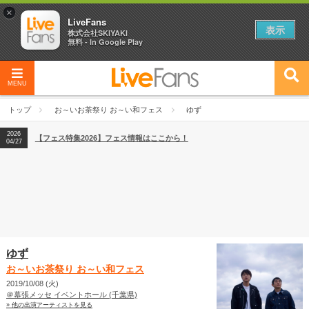
×
LiveFans
表示
株式会社SKIYAKI
無料 - In Google Play
MENU
2026
【フェス特集2026】フェス情報はここから！
04/27
トップ
お～いお茶祭り お～い和フェス
ゆず
2026
【ライブ動員ランキング】2026年上半期編発表！
07/28
2026
【フェス特集2026】フェス情報はここから！
04/27
2026
【ライブ動員ランキング】2026年上半期編発表！
07/28
ゆず
お～いお茶祭り お～い和フェス
2019/10/08 (火)
＠幕張メッセ イベントホール (千葉県)
» 他の出演アーティストを見る