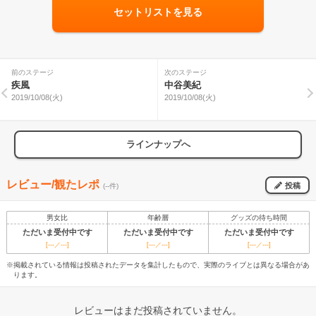
セットリストを見る
前のステージ
次のステージ
疾風
中谷美紀
2019/10/08(火)
2019/10/08(火)
ラインナップへ
レビュー/観たレポ
投稿
(--件)
男女比
年齢層
グッズの待ち時間
ただいま受付中です
ただいま受付中です
ただいま受付中です
[---／---]
[---／---]
[---／---]
※掲載されている情報は投稿されたデータを集計したもので、実際のライブとは異なる場合があ
ります。
レビューはまだ投稿されていません。