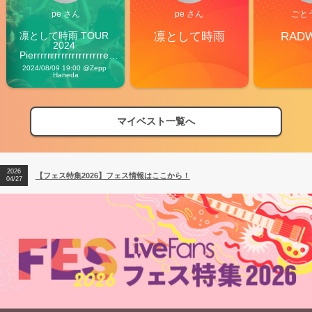
pe さん
pe さん
ごと
凛として時雨 TOUR 
凛として時雨
RAD
2024 
Pierrrrrrrrrrrrrrrrrrrre 
Vibes
2024/08/09 19:00 @Zepp 
Haneda
マイベスト一覧へ
2026
【フェス特集2026】フェス情報はここから！
04/27
2026
【ライブ動員ランキング】2026年上半期編発表！
07/28
2026
【フェス特集2026】フェス情報はここから！
04/27
2026
【ライブ動員ランキング】2026年上半期編発表！
07/28