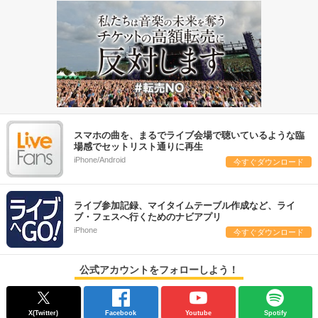
スマホの曲を、まるでライブ会場で聴いているような臨
場感でセットリスト通りに再生
iPhone/Android
今すぐダウンロード
ライブ参加記録、マイタイムテーブル作成など、ライ
ブ・フェスへ行くためのナビアプリ
iPhone
今すぐダウンロード
公式アカウントをフォローしよう！
X(Twitter)
Facebook
Youtube
Spotify