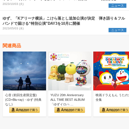
2023/10/03 (火)
ニュース
ゆず、「Kアリーナ横浜」こけら落とし追加公演が決定 弾き語り＆フル
バンドで届ける“特別公演”DAY3を10月に開催
2023/05/03 (水)
ニュース
関連商品
心音 (初回生産限定盤)
YUZU 20th Anniversary
映画ドラえもん うたの
(CD+Blu-ray) - ゆず (特典
ALL TIME BEST ALBUM
全集
なし)
「ゆずイロハ …