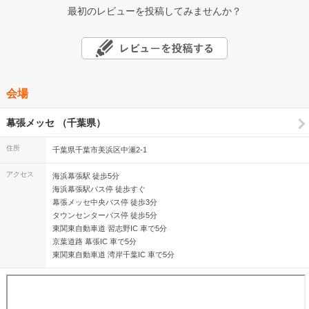
最初のレビューを投稿してみませんか？
会場
幕張メッセ （千葉県）
住所
千葉県千葉市美浜区中瀬2-1
アクセス
海浜幕張駅 徒歩5分
海浜幕張駅バス停 徒歩すぐ
幕張メッセ中央バス停 徒歩3分
タウンセンターバス停 徒歩5分
東関東自動車道 習志野IC 車で5分
京葉道路 幕張IC 車で5分
東関東自動車道 湾岸千葉IC 車で5分