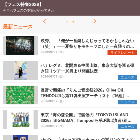
【フェス特集2026】
今年もフェスの季節がやってきた！
最新ニュース
映秀。 「俺が一番楽しんじゃってるかもしれない
（笑）」――夏祭りをモチーフにした一夜限りのス
ペシャルライブ『色祭』レポート
2026/08/07 (金)
ライブレポート
ハナレグミ、北関東＆中国山陰、東京大阪を巡る弾
き語りツアー10月より開催決定
2026/08/07 (金)
ニュース
長野で開催の『りんご音楽祭2026』Olive Oil、
TENDOUJIら第11弾出演アーティスト（16組）を
発表
2026/08/07 (金)
ニュース
東京「海の森公園」で開催の『TOKYO ISLAND
2026』BIGMAMA、flumpoolら第3弾出演者7組を
発表 ワークショップ・アート出展者を募集
2026/08/07 (金)
ニュース
chef’s、『utage 2026 autumn』の対バンゲストと