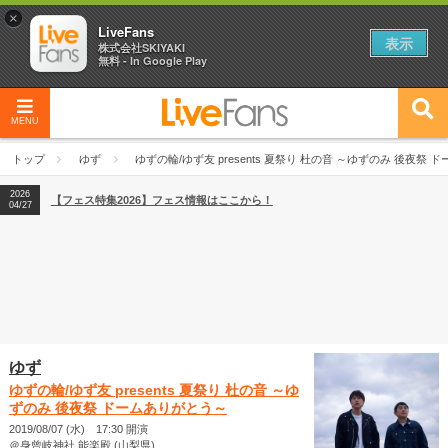
×
LiveFans
表示
株式会社SKIYAKI
無料 - In Google Play
MENU
2026
【フェス特集2026】フェス情報はここから！
04/27
トップ
ゆず
ゆずの輪/ゆず友 presents 夏祭り 杜の音 ～ゆずのみ 後夜祭
2026
【ライブ動員ランキング】2026年上半期編発表！
07/28
2026
【フェス特集2026】フェス情報はここから！
04/27
2026
【ライブ動員ランキング】2026年上半期編発表！
07/28
ゆず
ゆずの輪/ゆず友 presents 夏祭り 杜の音 ～ゆ
ずのみ 後夜祭 ドームありがとう～
2019/08/07 (水) 17:30 開演
＠身曾岐神社 能楽殿 (山梨県)