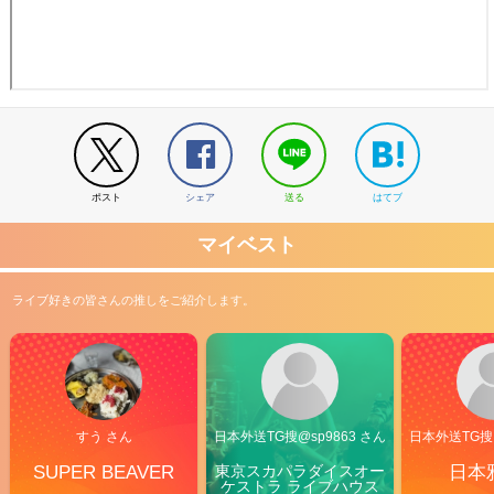
ポスト
シェア
送る
はてブ
マイベスト
ライブ好きの皆さんの推しをご紹介します。
すう さん
日本外送TG搜@sp9863 さん
日本外送TG搜@
SUPER BEAVER
東京スカパラダイスオー
日本
ケストラ ライブハウス