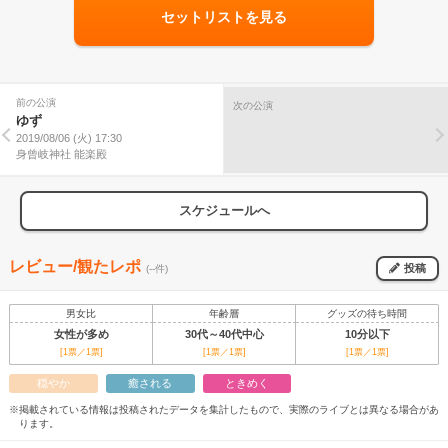
セットリストを見る
前の公演
次の公演
ゆず
2019/08/06 (火) 17:30
身曾岐神社 能楽殿
スケジュールへ
レビュー/観たレポ
投稿
(--件)
男女比
年齢層
グッズの待ち時間
女性が多め
30代～40代中心
10分以下
[1票／1票]
[1票／1票]
[1票／1票]
穏やか
癒される
ときめく
※掲載されている情報は投稿されたデータを集計したもので、実際のライブとは異なる場合があ
ります。