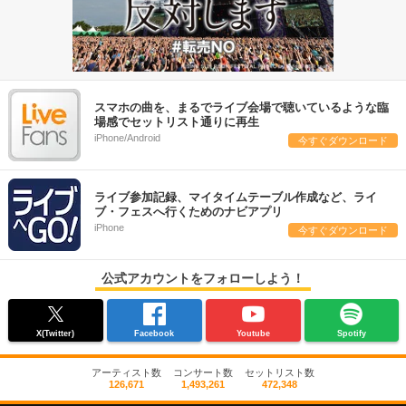
スマホの曲を、まるでライブ会場で聴いているような臨
場感でセットリスト通りに再生
iPhone/Android
今すぐダウンロード
ライブ参加記録、マイタイムテーブル作成など、ライ
ブ・フェスへ行くためのナビアプリ
iPhone
今すぐダウンロード
公式アカウントをフォローしよう！
X(Twitter)
Facebook
Youtube
Spotify
アーティスト数
コンサート数
セットリスト数
126,671
1,493,261
472,348