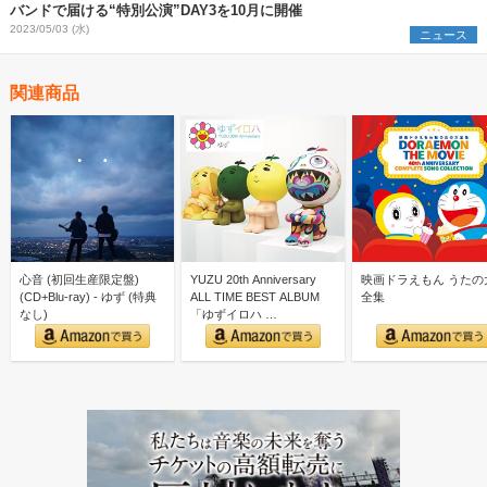
バンドで届ける“特別公演”DAY3を10月に開催
2023/05/03 (水)
ニュース
関連商品
心音 (初回生産限定盤)
YUZU 20th Anniversary
映画ドラえもん うたの
(CD+Blu-ray) - ゆず (特典
ALL TIME BEST ALBUM
全集
なし)
「ゆずイロハ …