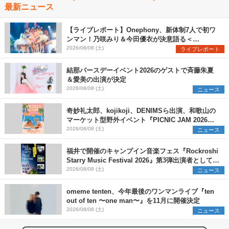
最新ニュース
【ライブレポート】Onephony、新体制7人で初ワ
ンマン！乃咲みり＆今田優衣が決意語る＜
Onephony新体制1st Oneman Live はじまりの夏
2026/08/08 (土)
ライブレポート
＞
結那バースデーイベント2026のゲストで斉藤朱夏
＆愛美の出演が決定
2026/08/08 (土)
ニュース
奇妙礼太郎、kojikoji、DENIMSら出演、和歌山の
マーケット型野外イベント『PICNIC JAM 2026』
早割チケット発売開始
2026/08/08 (土)
ニュース
福井で開催のキャンプイン音楽フェス『Rockroshi
Starry Music Festival 2026』第3弾出演者として
SCOOBIE DO、かりゆし58、Reiを発表
2026/08/08 (土)
ニュース
omeme tenten、今年最後のワンマンライブ『ten
out of ten 〜one man〜』を11月に開催決定
2026/08/08 (土)
ニュース