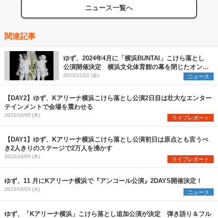
ニュース一覧へ
関連記事
ゆず、2024年4月に「横浜BUNTAI」こけら落とし
公演開催決定 横浜文化体育館の幕を閉じたオンラ
インツアーのコンセプトを再構築
2023/12/22 (金)
ニュース
【DAY2】ゆず、Kアリーナ横浜こけら落とし公演2日目は壮大なエンター
テインメントで会場を震わせる
2023/10/05 (木)
ライブレポート
【DAY1】ゆず、Kアリーナ横浜こけら落とし公演初日は原点とも言うべ
き2人きりのステージで2万人を沸かす
2023/10/05 (木)
ライブレポート
ゆず、11 月にKアリーナ横浜で『アンコール公演』2DAYS開催決定！
2023/10/03 (火)
ニュース
ゆず、「Kアリーナ横浜」こけら落とし追加公演が決定 弾き語り＆フル