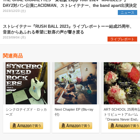
DAY2対バン公演にACIDMAN、ストレイテナー、the band apart出演決定
2023/12/23 (土)
ニュース
ストレイテナー『RUSH BALL 2023』ライブレポートーー結成25周年、
音楽からあふれる希望に歓喜の声が響き渡る
2023/09/04 (月)
ライブレポート
関連商品
シンクロナイズド・ロッカ
Next Chapter EP (Blu-ray
ART-SCHOOL 25周年
ーズ
付)
トリビュートアルバム
『Dreams Never End』