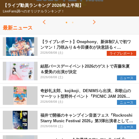
【フェス特集2026】
今年もフェスの季節がやってきた！
最新ニュース
【ライブレポート】Onephony、新体制7人で初ワ
ンマン！乃咲みり＆今田優衣が決意語る＜
Onephony新体制1st Oneman Live はじまりの夏
2026/08/08 (土)
ライブレポート
＞
結那バースデーイベント2026のゲストで斉藤朱夏
＆愛美の出演が決定
2026/08/08 (土)
ニュース
奇妙礼太郎、kojikoji、DENIMSら出演、和歌山の
マーケット型野外イベント『PICNIC JAM 2026』
早割チケット発売開始
2026/08/08 (土)
ニュース
福井で開催のキャンプイン音楽フェス『Rockroshi
Starry Music Festival 2026』第3弾出演者として
SCOOBIE DO、かりゆし58、Reiを発表
2026/08/08 (土)
ニュース