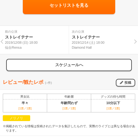
セットリストを見る
前の公演
次の公演
ストレイテナー
ストレイテナー
2019/12/08 (日) 18:00
2019/12/14 (土) 18:00
仙台Rensa
Diamond Hall
スケジュールへ
レビュー/観たレポ
投稿
(--件)
男女比
年齢層
グッズの待ち時間
半々
年齢問わず
10分以下
[1票／1票]
[1票／1票]
[1票／1票]
ノリノリ
※掲載されている情報は投稿されたデータを集計したもので、実際のライブとは異なる場合があ
ります。