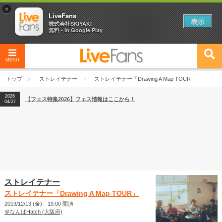
×
LiveFans
表示
株式会社SKIYAKI
無料 - In Google Play
MENU
2026
【フェス特集2026】フェス情報はここから！
04/27
トップ
ストレイテナー
ストレイテナー「Drawing A Map TOUR」
2026
【ライブ動員ランキング】2026年上半期編発表！
07/28
2026
【フェス特集2026】フェス情報はここから！
04/27
2026
【ライブ動員ランキング】2026年上半期編発表！
07/28
ストレイテナー
ストレイテナー「Drawing A Map TOUR」
2019/12/13 (金) 19:00 開演
＠なんばHatch (大阪府)