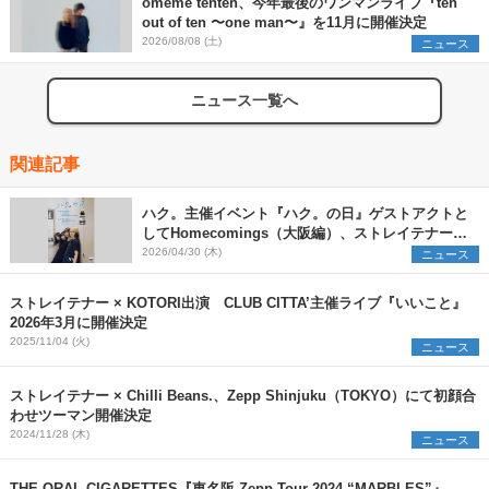
omeme tenten、今年最後のワンマンライブ『ten
out of ten 〜one man〜』を11月に開催決定
2026/08/08 (土)
ニュース
ニュース一覧へ
関連記事
ハク。主催イベント『ハク。の日』ゲストアクトと
してHomecomings（大阪編）、ストレイテナー
（東京編）を発表
2026/04/30 (木)
ニュース
ストレイテナー × KOTORI出演 CLUB CITTA’主催ライブ『いいこと』
2026年3月に開催決定
2025/11/04 (火)
ニュース
ストレイテナー × Chilli Beans.、Zepp Shinjuku（TOKYO）にて初顔合
わせツーマン開催決定
2024/11/28 (木)
ニュース
THE ORAL CIGARETTES『東名阪 Zepp Tour 2024 “MARBLES”』