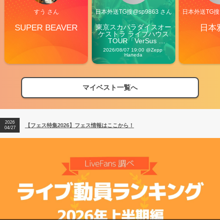
すう さん
日本外送TG搜@sp9863 さん
日本外送TG搜@
SUPER BEAVER
東京スカパラダイスオー
日本
ケストラ ライブハウス
TOUR「VerSus 
Carnival」
2026/08/07 19:00 @Zepp 
Haneda
マイベスト一覧へ
2026
【フェス特集2026】フェス情報はここから！
04/27
2026
【ライブ動員ランキング】2026年上半期編発表！
07/28
2026
【フェス特集2026】フェス情報はここから！
04/27
2026
【ライブ動員ランキング】2026年上半期編発表！
07/28