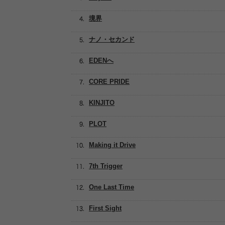
境界
ナノ・セカンド
EDENへ
CORE PRIDE
KINJITO
PLOT
Making it Drive
7th Trigger
One Last Time
First Sight