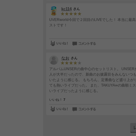
kc114
さん
UVERworld今回で２回目のLIVEでした！ 本当に
ストです！
なお
さん
アルバムUNSERの曲中心のセットリスト。 UNS
人が大半だったので、新曲のお披露目をみんないつ
いたように感じる。 もちろん、定番曲など盛り上がり方が定着している曲ではいつも通りのUVERworldらしさ炸裂でと
ても熱いライブだった。 また、TAKUYA∞の曲順ミス
いライブだったように感じる。
いいね！
7