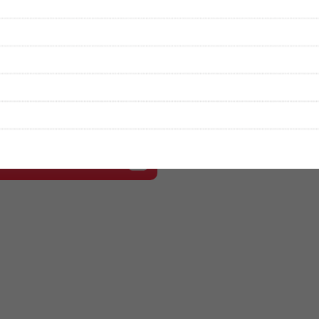
性は保証されませんので、あらかじめご了承ください。
絡をお願い致します。
する歌詞サイト「
歌ネット
」へ移動します。
▼セットリストの誤りを報告する
をプレイリストにして保存する