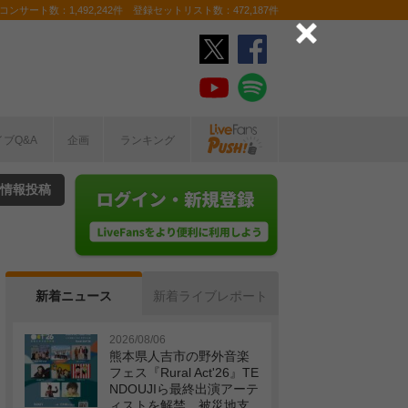
ンサート数：1,492,242件 登録セットリスト数：472,187件
イブQ&A
企画
ランキング
情報投稿
新着ニュース
新着ライブレポート
2026/08/06
熊本県人吉市の野外音楽
フェス『Rural Act'26』TE
NDOUJIら最終出演アーテ
ィストを解禁 被災地支