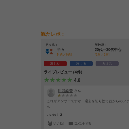
観たレポ：
男女比：
年齢層：
半々
20代～30代中心
[4票／6票]
[6票／6票]
激しい
泣ける
カオス
ライブレビュー (4件)
4.6
lll谷絵音
さん
これがアンサーですか、過去を切り捨て昔からのファ
ん
いいね！
2