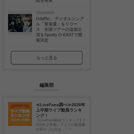
組を発表
2026/08/05
OddRe:、デジタルシング
ル「黄泉還」をリリー
ス 全国ツアーの追加公
演をSpotify O-EASTで開
催決定
もっと見る
編集部
≪LiveFans調べ≫2026年
上半期ライブ動員ランキ
ング！
【LiveFans独自ランキング】2
026年上半期、ライブの動員数
が多かったのは…！？