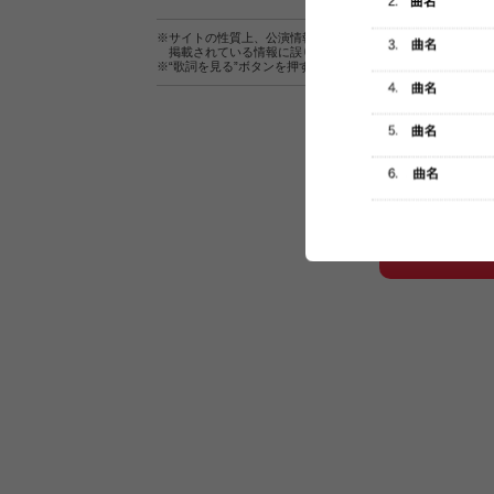
※サイトの性質上、公演情報およびセットリスト情報の正確
掲載されている情報に誤りがある場合は、
こちら
よりご連
※“歌詞を見る”ボタンを押すと、株式会社ページワンが運営
セットリスト