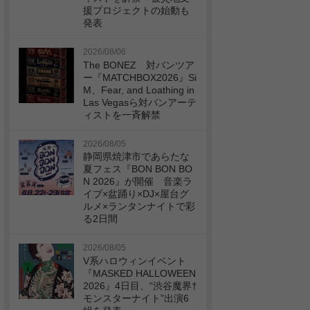
援プロジェクトの始動も
発表
2026/08/06
The BONEZ 対バンツア
ー『MATCHBOX2026』Si
M、Fear, and Loathing in
Las Vegasら対バンアーテ
ィストを一斉解禁
2026/08/05
静岡県焼津市であらたな
夏フェス『BON BON BO
N 2026』が開催 音楽ラ
イブ×盆踊り×DJ×屋台グ
ルメ×ランタンナイトで彩
る2日間
2026/08/05
V系ハロウィンイベント
『MASKED HALLOWEEN
2026』4日目、“渋谷魔界†
モンスターナイト”出演6