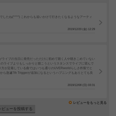
最高でしたね(*^^*) これからも追いかけて行きたくなるようなアーティ
2019/12/20 (金) 12:29
ERがライブの当日に発売だっただけに初めて聴く人や聴きこめていない
ものライブよりもしっかりと聴こうというスタンスでライブに望んで
から急遽7th Triggerが追加になるというハプニングもありとても良
2019/12/08 (日) 03:31
レビューをもっと見る
レビューを投稿する