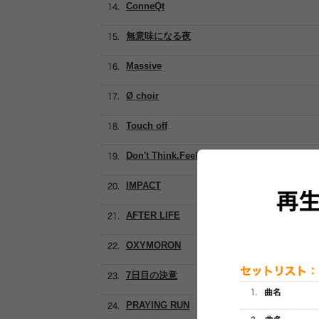
ConneQt
無意味になる夜
Massive
Ø choir
Touch off
Don't Think.Feel
IMPACT
AFTER LIFE
OXYMORON
7日目の決意
PRAYING RUN