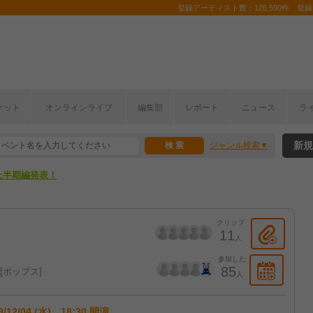
登録アーティスト数：126,590件 登録コ
ここから！
ケット
オンラインライブ
編集部
レポート
ニュース
ラ
上半期編発表！
新規
ジャンル検索
ここから！
上半期編発表！
クリップ
11
人
参加した
85
ポップス
人
9/12/04 (水) 18:30 開演