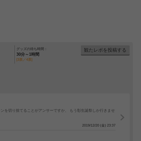
グッズの待ち時間：
観たレポを投稿する
30分～1時間
[3票／4票]
ンを切り捨てることがアンサーですか、 もう彰生誕祭しか行きませ
2019/12/20 (金) 23:37