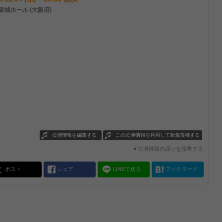
阪城ホール (大阪府)
公演情報を編集する
この公演情報を利用して新規投稿する
▼公演情報の誤りを報告する
ポスト
シェア
LINEで送る
ブックマーク