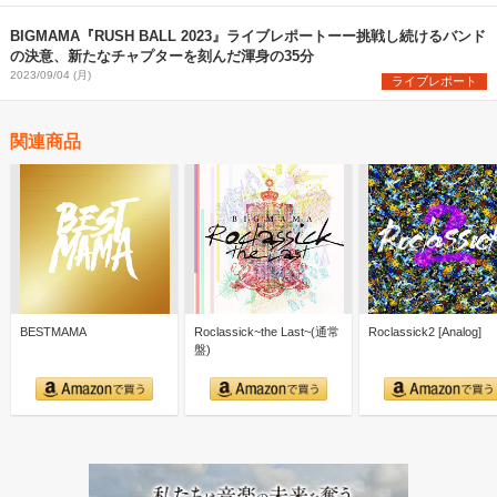
BIGMAMA『RUSH BALL 2023』ライブレポートーー挑戦し続けるバンド
の決意、新たなチャプターを刻んだ渾身の35分
2023/09/04 (月)
ライブレポート
関連商品
BESTMAMA
Roclassick~the Last~(通常
Roclassick2 [Analog]
盤)