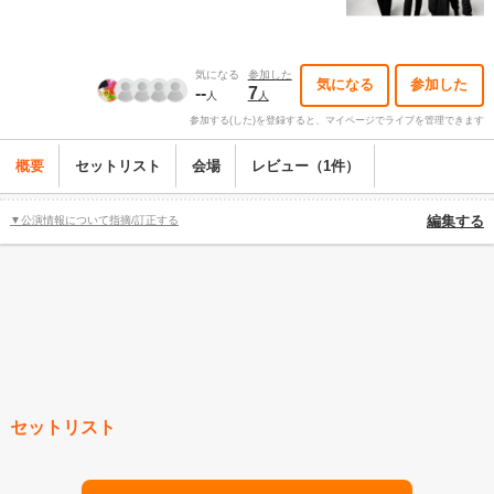
気になる
参加した
気になる
参加した
--
7
人
人
参加する(した)を登録すると、マイページでライブを管理できます
概要
セットリスト
会場
レビュー（1件）
▼公演情報について指摘/訂正する
編集する
セットリスト