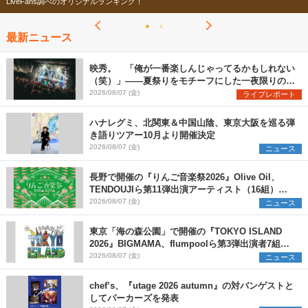
今年もフェスの季節がやってきた！
最新ニュース
映秀。 「俺が一番楽しんじゃってるかもしれない
（笑）」――夏祭りをモチーフにした一夜限りのス
ペシャルライブ『色祭』レポート
2026/08/07 (金)
ライブレポート
ハナレグミ、北関東＆中国山陰、東京大阪を巡る弾
き語りツアー10月より開催決定
2026/08/07 (金)
ニュース
長野で開催の『りんご音楽祭2026』Olive Oil、
TENDOUJIら第11弾出演アーティスト（16組）を
発表
2026/08/07 (金)
ニュース
東京「海の森公園」で開催の『TOKYO ISLAND
2026』BIGMAMA、flumpoolら第3弾出演者7組を
発表 ワークショップ・アート出展者を募集
2026/08/07 (金)
ニュース
chef’s、『utage 2026 autumn』の対バンゲストと
してパーカーズを発表