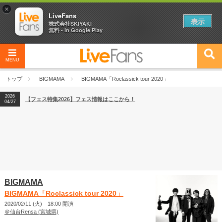
×
LiveFans
表示
株式会社SKIYAKI
無料 - In Google Play
MENU
2026
【フェス特集2026】フェス情報はここから！
04/27
トップ
BIGMAMA
BIGMAMA「Roclassick tour 2020」
2026
【ライブ動員ランキング】2026年上半期編発表！
07/28
2026
【フェス特集2026】フェス情報はここから！
04/27
2026
【ライブ動員ランキング】2026年上半期編発表！
07/28
BIGMAMA
BIGMAMA「Roclassick tour 2020」
2020/02/11 (火) 18:00 開演
＠仙台Rensa (宮城県)