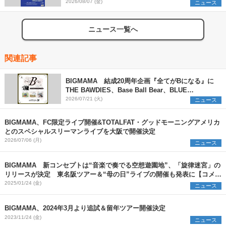
2026/08/07 (金)
ニュース
ニュース一覧へ
関連記事
BIGMAMA 結成20周年企画『全てがBになる』に
THE BAWDIES、Base Ball Bear、BLUE
ENCOUNTの出演が決定
2026/07/21 (火)
ニュース
BIGMAMA、FC限定ライブ開催&TOTALFAT・グッドモーニングアメリカ
とのスペシャルスリーマンライブを大阪で開催決定
2026/07/06 (月)
ニュース
BIGMAMA 新コンセプトは“音楽で奏でる空想遊園地”、「旋律迷宮」の
リリースが決定 東名阪ツアー＆“母の日”ライブの開催も発表に【コメン
トあり】
2025/01/24 (金)
ニュース
BIGMAMA、2024年3月より追試＆留年ツアー開催決定
2023/11/24 (金)
ニュース