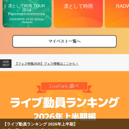
凛として時雨 TOUR 
凛として時雨
RAD
2024 
Pierrrrrrrrrrrrrrrrrrrre 
Vibes
2024/08/09 19:00 @Zepp 
Haneda
マイベスト一覧へ
2026
【フェス特集2026】フェス情報はここから！
04/27
2026
【ライブ動員ランキング】2026年上半期編発表！
07/28
2026
【フェス特集2026】フェス情報はここから！
04/27
2026
【ライブ動員ランキング】2026年上半期編発表！
07/28
【フェス特集2026】