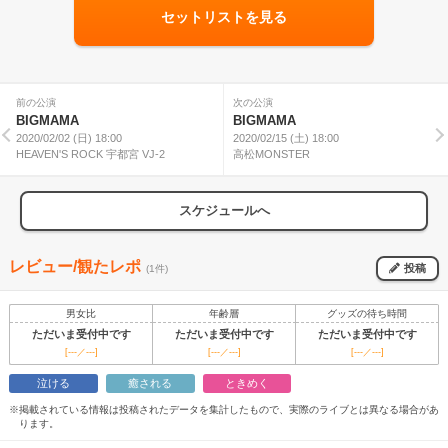
セットリストを見る
前の公演
次の公演
BIGMAMA
BIGMAMA
2020/02/02 (日) 18:00
2020/02/15 (土) 18:00
HEAVEN'S ROCK 宇都宮 VJ-2
高松MONSTER
スケジュールへ
レビュー/観たレポ
投稿
(1件)
男女比
年齢層
グッズの待ち時間
ただいま受付中です
ただいま受付中です
ただいま受付中です
[---／---]
[---／---]
[---／---]
泣ける
癒される
ときめく
※掲載されている情報は投稿されたデータを集計したもので、実際のライブとは異なる場合があ
ります。