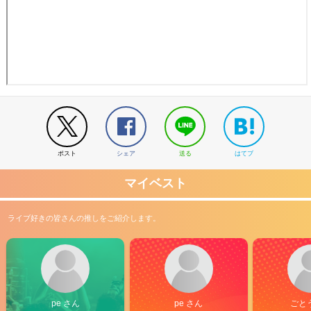
ポスト
シェア
送る
はてブ
マイベスト
ライブ好きの皆さんの推しをご紹介します。
pe さん
pe さん
ごと