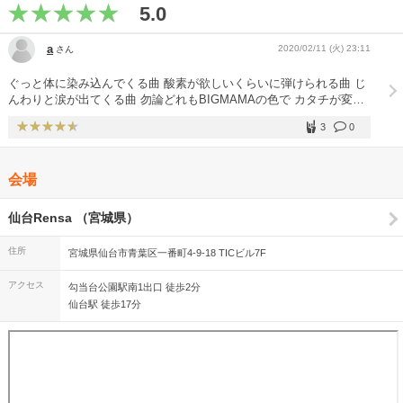
5.0
a
2020/02/11 (火) 23:11
さん
ぐっと体に染み込んでくる曲 酸素が欲しいくらいに弾けられる曲 じ
んわりと涙が出てくる曲 勿論どれもBIGMAMAの色で カタチが変わ
ったとしてもいつまでも永遠に続いていく 私達は見失うことは無く
3
0
て ずっとついていける
会場
仙台Rensa （宮城県）
住所
宮城県仙台市青葉区一番町4-9-18 TICビル7F
アクセス
勾当台公園駅南1出口 徒歩2分
仙台駅 徒歩17分