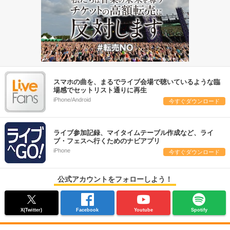
スマホの曲を、まるでライブ会場で聴いているような臨
場感でセットリスト通りに再生
iPhone/Android
今すぐダウンロード
ライブ参加記録、マイタイムテーブル作成など、ライ
ブ・フェスへ行くためのナビアプリ
iPhone
今すぐダウンロード
公式アカウントをフォローしよう！
X(Twitter)
Facebook
Youtube
Spotify