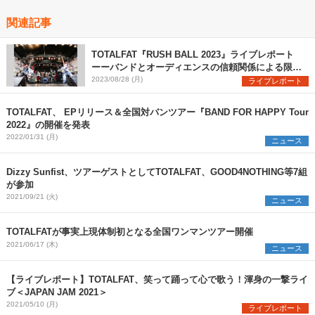
関連記事
TOTALFAT『RUSH BALL 2023』ライブレポート
ーーバンドとオーディエンスの信頼関係による限界
突破と灼熱アクト
2023/08/28 (月)
ライブレポート
TOTALFAT、 EPリリース＆全国対バンツアー『BAND FOR HAPPY Tour
2022』の開催を発表
2022/01/31 (月)
ニュース
Dizzy Sunfist、ツアーゲストとしてTOTALFAT、GOOD4NOTHING等7組
が参加
2021/09/21 (火)
ニュース
TOTALFATが事実上現体制初となる全国ワンマンツアー開催
2021/06/17 (木)
ニュース
【ライブレポート】TOTALFAT、笑って踊って心で歌う！渾身の一撃ライ
ブ＜JAPAN JAM 2021＞
2021/05/10 (月)
ライブレポート