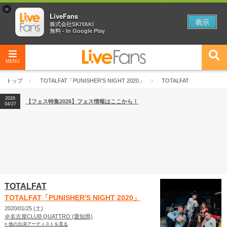
×
LiveFans
表示
株式会社SKIYAKI
無料 - In Google Play
MENU
2026
【フェス特集2026】フェス情報はここから！
04/27
トップ
TOTALFAT「PUNISHER'S NIGHT 2020」
TOTALFAT
2026
【ライブ動員ランキング】2026年上半期編発表！
07/28
2026
【フェス特集2026】フェス情報はここから！
04/27
2026
【ライブ動員ランキング】2026年上半期編発表！
07/28
TOTALFAT
TOTALFAT「PUNISHER'S NIGHT 2020」
2020/01/25 (土)
＠名古屋CLUB QUATTRO (愛知県)
» 他の出演アーティストを見る