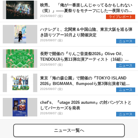
映秀。 「俺が一番楽しんじゃってるかもしれない
（笑）」――夏祭りをモチーフにした一夜限りのス
ペシャルライブ『色祭』レポート
2026/08/07 (金)
ライブレポート
ハナレグミ、北関東＆中国山陰、東京大阪を巡る弾
き語りツアー10月より開催決定
2026/08/07 (金)
ニュース
長野で開催の『りんご音楽祭2026』Olive Oil、
TENDOUJIら第11弾出演アーティスト（16組）を
発表
2026/08/07 (金)
ニュース
東京「海の森公園」で開催の『TOKYO ISLAND
2026』BIGMAMA、flumpoolら第3弾出演者7組を
発表 ワークショップ・アート出展者を募集
2026/08/07 (金)
ニュース
chef’s、『utage 2026 autumn』の対バンゲストと
してパーカーズを発表
2026/08/07 (金)
ニュース
ニュース一覧へ