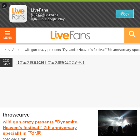
×
LiveFans
表示
株式会社SKIYAKI
無料 - In Google Play
MENU
2026
【フェス特集2026】フェス情報はここから！
04/27
トップ
wild gun crazy presents "Dynamite Heaven′s festival " 7th anniversary spe
2026
【ライブ動員ランキング】2026年上半期編発表！
07/28
2026
【フェス特集2026】フェス情報はここから！
04/27
2026
【ライブ動員ランキング】2026年上半期編発表！
07/28
throwcurve
wild gun crazy presents "Dynamite
Heaven′s festival " 7th anniversary
special!! in 下北沢
2010/06/13 (日)