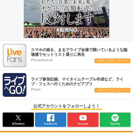
スマホの曲を、まるでライブ会場で聴いているような臨
場感でセットリスト通りに再生
iPhone/Android
今すぐダウンロード
ライブ参加記録、マイタイムテーブル作成など、ライ
ブ・フェスへ行くためのナビアプリ
iPhone
今すぐダウンロード
公式アカウントをフォローしよう！
X(Twitter)
Facebook
Youtube
Spotify