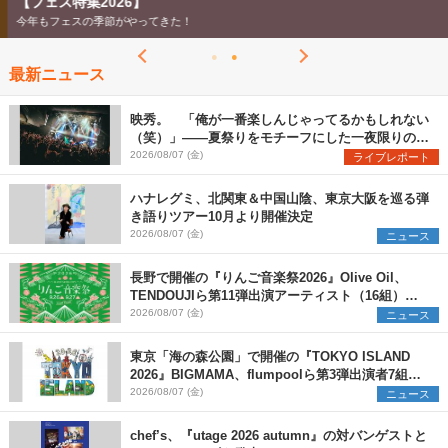
【フェス特集2026】
今年もフェスの季節がやってきた！
最新ニュース
映秀。 「俺が一番楽しんじゃってるかもしれない
（笑）」――夏祭りをモチーフにした一夜限りのス
ペシャルライブ『色祭』レポート
2026/08/07 (金)
ライブレポート
ハナレグミ、北関東＆中国山陰、東京大阪を巡る弾
き語りツアー10月より開催決定
2026/08/07 (金)
ニュース
長野で開催の『りんご音楽祭2026』Olive Oil、
TENDOUJIら第11弾出演アーティスト（16組）を
発表
2026/08/07 (金)
ニュース
東京「海の森公園」で開催の『TOKYO ISLAND
2026』BIGMAMA、flumpoolら第3弾出演者7組を
発表 ワークショップ・アート出展者を募集
2026/08/07 (金)
ニュース
chef’s、『utage 2026 autumn』の対バンゲストと