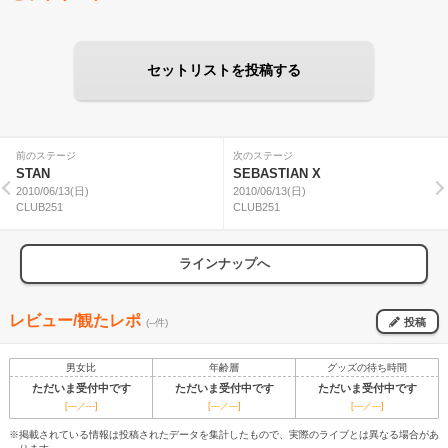
セットリストを投稿する
前のステージ
次のステージ
STAN
SEBASTIAN X
2010/06/13(日)
2010/06/13(日)
CLUB251
CLUB251
ラインナップへ
レビュー/観たレポ
投稿
(--件)
男女比
年齢層
グッズの待ち時間
ただいま受付中です
ただいま受付中です
ただいま受付中です
[---／---]
[---／---]
[---／---]
※掲載されている情報は投稿されたデータを集計したもので、実際のライブとは異なる場合があ