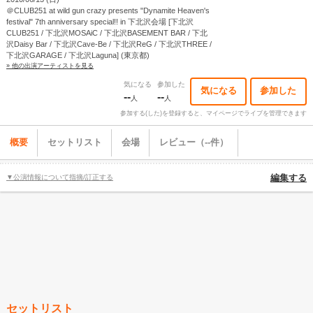
＠CLUB251 at wild gun crazy presents "Dynamite Heaven's
festival" 7th anniversary special!! in 下北沢会場 [下北沢
CLUB251 / 下北沢MOSAiC / 下北沢BASEMENT BAR / 下北
沢Daisy Bar / 下北沢Cave-Be / 下北沢ReG / 下北沢THREE /
下北沢GARAGE / 下北沢Laguna] (東京都)
» 他の出演アーティストを見る
気になる
参加した
気になる
参加した
--
--
人
人
参加する(した)を登録すると、マイページでライブを管理できます
概要
セットリスト
会場
レビュー（--件）
▼公演情報について指摘/訂正する
編集する
セットリスト