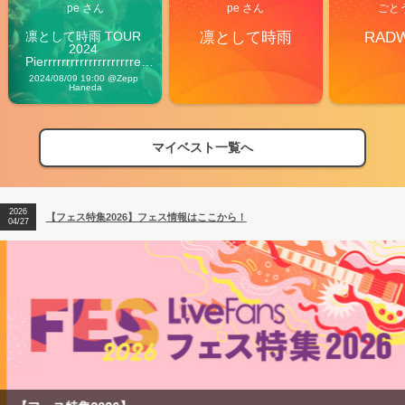
pe さん
pe さん
ごと
凛として時雨 TOUR 
凛として時雨
RAD
2024 
Pierrrrrrrrrrrrrrrrrrrre 
Vibes
2024/08/09 19:00 @Zepp 
Haneda
マイベスト一覧へ
2026
【フェス特集2026】フェス情報はここから！
04/27
2026
【ライブ動員ランキング】2026年上半期編発表！
07/28
2026
【フェス特集2026】フェス情報はここから！
04/27
2026
【ライブ動員ランキング】2026年上半期編発表！
07/28